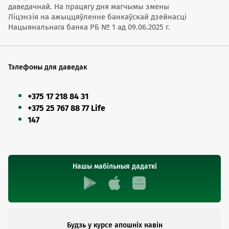
даведачнай. На працягу дня магчымы змены
Ліцэнзія на ажыццяўленне банкаўскай дзейнасці
Нацыянальнага банка РБ № 1 ад 09.06.2025 г.
Тэлефоны для даведак
+375 17 218 84 31
+375 25 767 88 77 Life
147
Нашы мабільныя дадаткі
Будзь у курсе апошніх навін