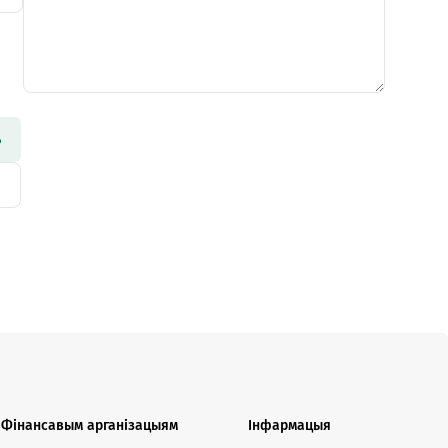
кансультант:
00 - 20:00 *
я святочных дзён
Swoo Pay
Пераводы па
нумары
тэлефона Visa
Спытаць анлайн
ь
Падрабязней
т-цэнтр
ты
Фінансавым арганізацыям
Інфармацыя