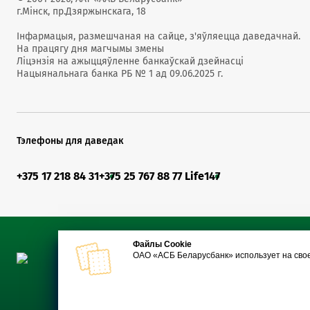
г.Мінск, пр.Дзяржынскага, 18
Інфармацыя, размешчаная на сайце, з'яўляецца даведачнай.
На працягу дня магчымы змены
Ліцэнзія на ажыццяўленне банкаўскай дзейнасці
Нацыянальнага банка РБ № 1 ад 09.06.2025 г.
Тэлефоны для даведак
+375 17 218 84 31
+375 25 767 88 77 Life
147
Файлы Cookie
ОАО «АСБ Беларусбанк» использует на сво