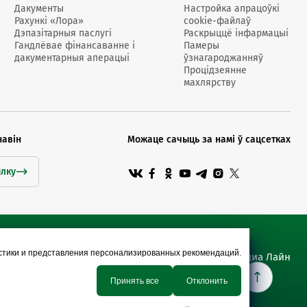
Дакументы
Настройка апрацоўкі
Рахункі «Лора»
cookie-файлаў
Дэпазітарныя паслугі
Раскрыццё інфармацыі
Гандлёвае фінансаванне і
Памеры
дакументарныя аперацыі
ўзнагароджанняў
Процідзеянне
махлярству
навін
Можаце сачыць за намі ў сацсетках
ылку
истики и представления персонализированных рекомендаций.
Сайт распрацаваны Медиа Лайн
Принять все
Отклонить