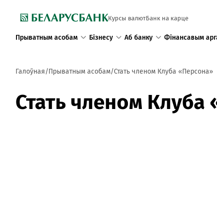
Курсы валют
Банк на карце
Прыватным асобам
Бізнесу
Аб банку
Фінансавым арг
Галоўная
Прыватным асобам
Стать членом Клуба «Персона»
Стать членом Клуба