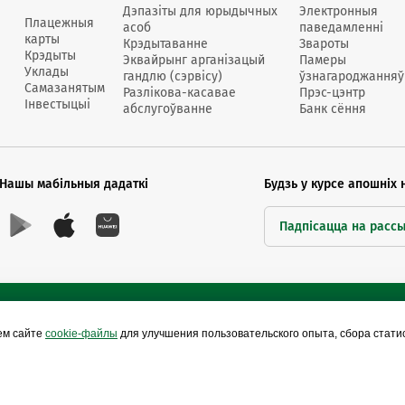
Дэпазіты для юрыдычных
Электронныя
Плацежныя
асоб
паведамленні
карты
Крэдытаванне
Звароты
Крэдыты
Эквайрынг арганізацый
Памеры
Уклады
гандлю (сэрвісу)
ўзнагароджанняў
Самазанятым
Разлікова-касавае
Прэс-цэнтр
Інвестыцыі
абслугоўванне
Банк сёння
Нашы мабільныя дадаткі
Будзь у курсе апошніх 
Падпісацца на расс
ем сайте
cookie-файлы
для улучшения пользовательского опыта, сбора стат
Сайты Беларусбанка