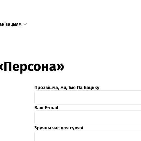
анізацыям
Адзіны
 «Персона»
даступ
у тым лі
Рэспублі
Прозвішча, мя, Імя Па Бацьку
Рэжым 
Ваш E-mail
пн-пт 8:
сб-нд 9:
Режим 
в праз
Зручны час для сувязі
предпр