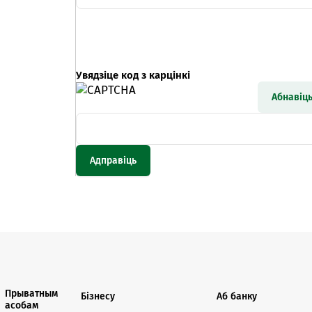
Анлайн-
пн-пт 9:
* акрам
Увядзіце код з карцінкі
Абнавіц
Кантак
Кантак
Прыватным
Бізнесу
Аб банку
асобам