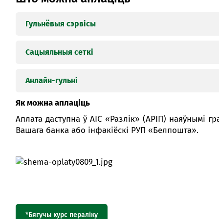
Гульнёвыя сэрвісы
Сацыяльныя сеткі
Назва прадукту Пастаўшчыка
П
Анлайн-гульні
Як можна аплаціць
Назва прадукту Пастаўшчыка
Пас
Аплата даступна ў АІС «Разлік» (АРІП) наяўнымі г
Вашага банка або інфакіёскі РУП «Белпошта».
Назва прадукту Пастаўшчыка
Па
Steam
Xsol
ВКонтакте
ООО «В
Warface
ООО «
*Бягучы курс пераліку