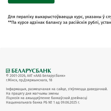
Для пераліку выкарыстоўваецца курс, указаны ў с
**Па курсе адзінак балансу за расійскія рублі, ус
Одноклассники
ОО
Archeage
ООО
Мой Мир
ОО
© 2001-2026, ААТ «ААБ Беларусбанк»
г.Мінск, пр.Дзяржынскага, 18
Інфармацыя, размешчаная на сайце, з'яўляецца даведачнай.
Perfect World
ООО
На працягу дня магчымы змены
Ліцэнзія на ажыццяўленне банкаўскай дзейнасці
Нацыянальнага банка РБ № 1 ад 09.06.2025 г.