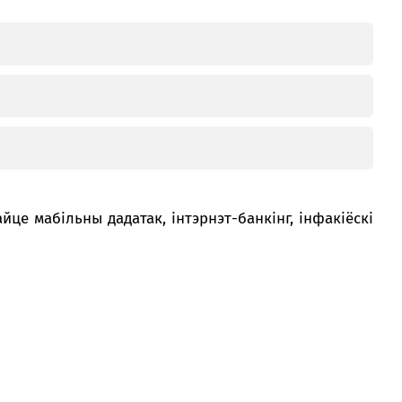
кансультант:
00 - 20:00 *
я святочных дзён
Swoo Pay
Пераводы па
нумары
тэлефона Visa
Спытаць анлайн
Код паслугі
QR-код
Падрабязней
т-цэнтр
ты
паслугі
QR-код
це мабільны дадатак, інтэрнэт-банкінг, інфакіёскі
Код паслугі
QR-код
4701701
67681
4467711