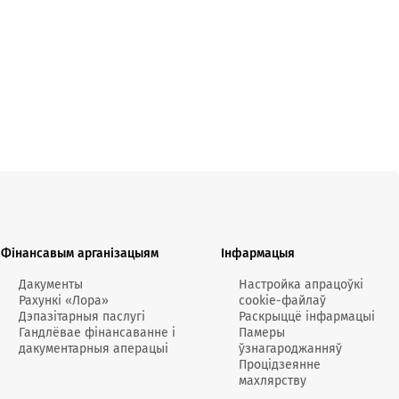
67691
4467741
Фінансавым арганізацыям
Інфармацыя
67701
Дакументы
Настройка апрацоўкі
Рахункі «Лора»
cookie-файлаў
Дэпазітарныя паслугі
Раскрыццё інфармацыі
4467721
Гандлёвае фінансаванне і
Памеры
дакументарныя аперацыі
ўзнагароджанняў
Процідзеянне
махлярству