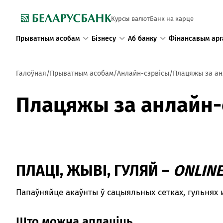
Курсы валют
Банк на карце
Прыватным асобам
Бізнесу
Аб банку
Фінансавым арг
Галоўная
Прыватным асобам
Анлайн-сэрвісы
Плацяжы за ан
Плацяжы за анлайн-
ПЛАЦІ, ЖЫВІ, ГУЛЯЙ –
ONLIN
Папаўняйце акаўнты ў сацыяльных сетках, гульнях 
Што можна аплаціць