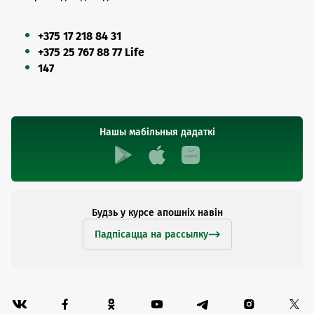
+375 17 218 84 31
+375 25 767 88 77 Life
147
Нашы мабільныя дадаткі
Будзь у курсе апошніх навін
Падпісацца на рассылку