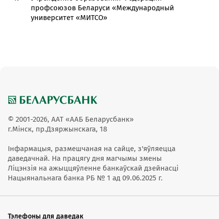
профсоюзов Беларуси «Международный
университет «МИТСО»
© 2001-2026, ААТ «ААБ Беларусбанк»
г.Мінск, пр.Дзяржынскага, 18
Інфармацыя, размешчаная на сайце, з'яўляецца
даведачнай. На працягу дня магчымы змены
Ліцэнзія на ажыццяўленне банкаўскай дзейнасці
Нацыянальнага банка РБ № 1 ад 09.06.2025 г.
Тэлефоны для даведак