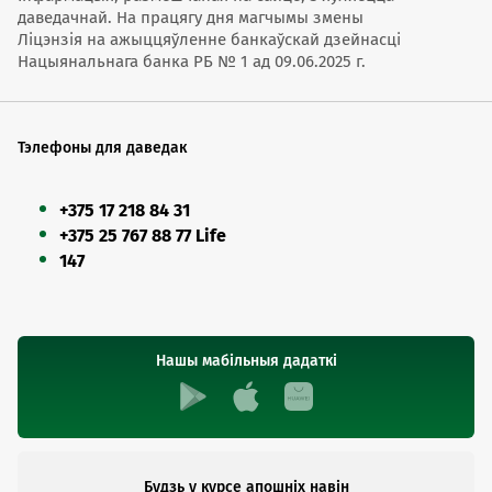
даведачнай. На працягу дня магчымы змены
Ліцэнзія на ажыццяўленне банкаўскай дзейнасці
Нацыянальнага банка РБ № 1 ад 09.06.2025 г.
Тэлефоны для даведак
+375 17 218 84 31
+375 25 767 88 77 Life
147
Нашы мабільныя дадаткі
Будзь у курсе апошніх навін