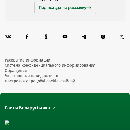
Падпісацца на рассылку
Раскрытие информации
Система конфиденциального информирования
Обращения
Электронныя паведамленні
Настройка апрацоўкі cookie-файлаў
Сайты Беларусбанка