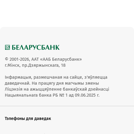
Потребительские кредиты
© 2001-2026, ААТ «ААБ Беларусбанк»
г.Мінск, пр.Дзяржынскага, 18
Інфармацыя, размешчаная на сайце, з'яўляецца
даведачнай. На працягу дня магчымы змены
Ліцэнзія на ажыццяўленне банкаўскай дзейнасці
Нацыянальнага банка РБ № 1 ад 09.06.2025 г.
Тэлефоны для даведак