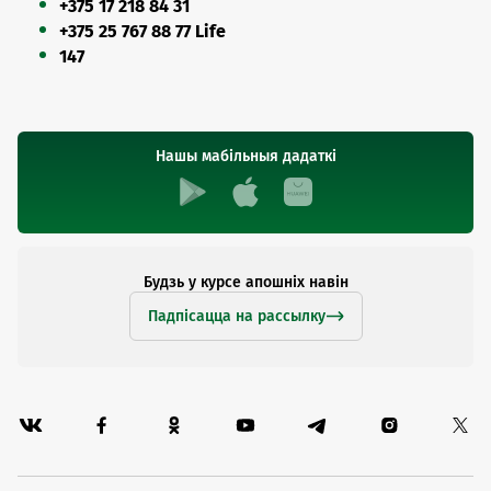
+375 17 218 84 31
+375 25 767 88 77 Life
147
Нашы мабільныя дадаткі
Будзь у курсе апошніх навін
Падпісацца на рассылку