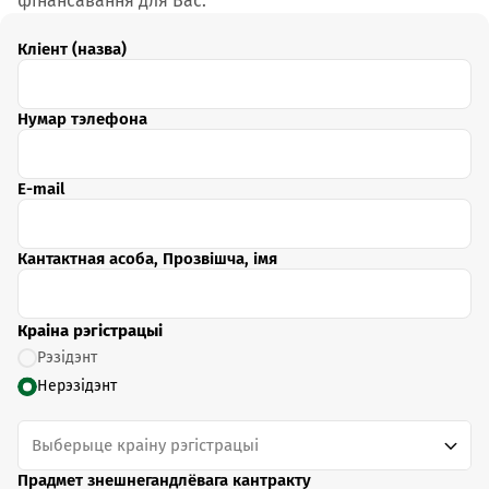
фінансавання для Вас.
Кліент (назва)
Нумар тэлефона
E-mail
Кантактная асоба, Прозвішча, імя
Краіна рэгістрацыі
Рэзідэнт
Нерэзідэнт
Выберыце краіну рэгістрацыі
Прадмет знешнегандлёвага кантракту