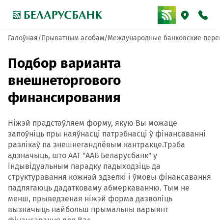
Галоўная
Прыватным асобам
Международные банковские пер
Подбор варианта
внешнеторгового
финансирования
Ніжэй прадстаўляем форму, якую Вы можаце
запоўніць пры наяўнасці патрэбнасці ў фінансаванні
разлікаў па знешнегандлёвым кантракце.Трэба
адзначыць, што ААТ "ААБ Беларусбанк" у
індывідуальным парадку падыходзіць да
структуравання кожнай здзелкі і ўмовы фінансавання
падлягаюць дадатковаму абмеркаванню. Тым не
менш, прыведзеная ніжэй форма дазволіць
вызначыць найбольш прымальны варыянт