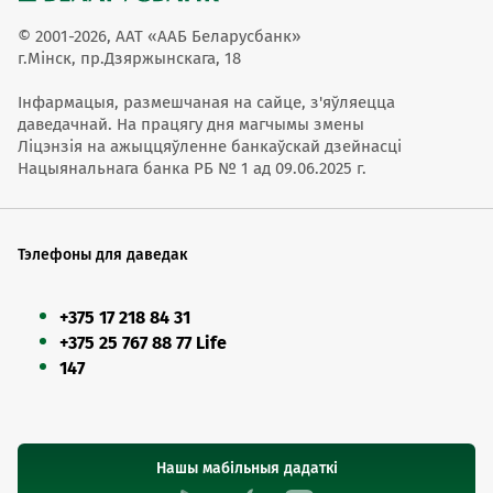
© 2001-2026, ААТ «ААБ Беларусбанк»
г.Мінск, пр.Дзяржынскага, 18
Інфармацыя, размешчаная на сайце, з'яўляецца
даведачнай. На працягу дня магчымы змены
Ліцэнзія на ажыццяўленне банкаўскай дзейнасці
Нацыянальнага банка РБ № 1 ад 09.06.2025 г.
Тэлефоны для даведак
+375 17 218 84 31
+375 25 767 88 77 Life
147
Нашы мабільныя дадаткі