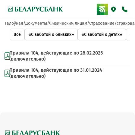
Галоўная
Документы
Физическим лицам
Страхование
страхова
Все
«С заботой о близких»
«С заботой о детях»
«С
Правила 104, действующие по 28.02.2025
(включительно)
Правила 104, действующие по 31.01.2024
(включительно)