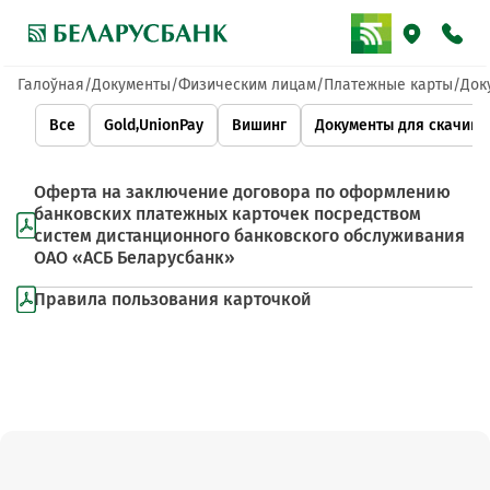
Галоўная
Документы
Физическим лицам
Платежные карты
Док
Все
Gold,UnionPay
Вишинг
Документы для скачива
Оферта на заключение договора по оформлению
банковских платежных карточек посредством
систем дистанционного банковского обслуживания
ОАО «АСБ Беларусбанк»
Правила пользования карточкой