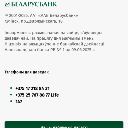
© 2001-2026, ААТ «ААБ Беларусбанк»
г.Мінск, пр.Дзяржынскага, 18
Інфармацыя, размешчаная на сайце, з'яўляецца
даведачнай. На працягу дня магчымы змены
Ліцэнзія на ажыццяўленне банкаўскай дзейнасці
Нацыянальнага банка РБ № 1 ад 09.06.2025 г.
Тэлефоны для даведак
+375 17 218 84 31
+375 25 767 88 77 Life
147
Нашы мабільныя дадаткі