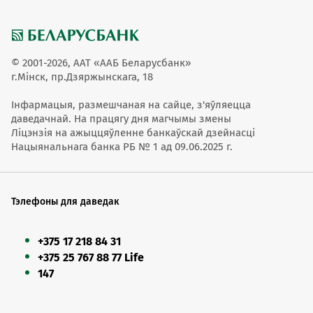
© 2001-2026, ААТ «ААБ Беларусбанк»
г.Мінск, пр.Дзяржынскага, 18
Інфармацыя, размешчаная на сайце, з'яўляецца
даведачнай. На працягу дня магчымы змены
Ліцэнзія на ажыццяўленне банкаўскай дзейнасці
Нацыянальнага банка РБ № 1 ад 09.06.2025 г.
Тэлефоны для даведак
+375 17 218 84 31
+375 25 767 88 77 Life
147