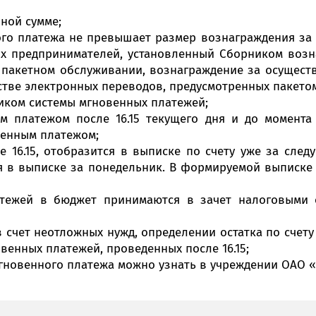
их органов государственного
етные)
36* (за исключением
ной сумме;
тных исполнительных и
лиентов-
933
3609, 3619, 3629, 3639,
нов и бюджетных организаций
го платежа не превышает размер вознаграждения за 
3649)
ых предпринимателей, установленный Сборником воз
 на текущих (расчетных)
олько в случае, если банк-отправитель совпадает с банком получ
а пакетном обслуживании, вознаграждение за осущест
ммерческих, некоммерческих
стве электронных переводов, предусмотренных пакетом
ских финансовых организаций,
иком системы мгновенных платежей;
принимателей и физических
 инструкции Владельца счета с более высоким приори
нструкции Владельца счета с более высоким приорите
м платежом после 16.15 текущего дня и до момента
301* (за 
дельца счета (решение (постановление) о приостановл
ельца счета (решение (постановление) о приостановл
венным платежом;
3014),
нные средства на текущих
36* (за 
 16.15, отобразится в выписке по счету уже за след
933
е требования с акцептом плательщика, выставленные к
ебалансовому счету 99815 «Расчетные документы, не оп
ских счетах Министерства
3609, 3619
я в выписке за понедельник. В формируемой выписке 
внебалансовому счету 99815 «Расчетные документы, не
 ИДО информация о наличии неисполненных денежных об
3649),
ИС ИДО информация о наличии неисполненных денежных
8*
состоятельности и банкротства.
атежей в бюджет принимаются в зачет налоговыми 
несостоятельности и банкротства.
нные средства на текущих
овских счетах местных
в счет неотложных нужд, определении остатка по счет
аспорядительных органов,
венных платежей, проведенных после 16.15;
ганов
овенного платежа можно узнать в учреждении ОАО «
нные средства на текущих
ких счетах республиканских
ного управления, бюджетных