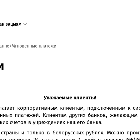
анізацыям
ванне
Мгновенные платежи
Адзіны
и
даступ
у тым лі
Рэспублі
Уважаемые клиенты!
Рэжым 
лагает корпоративным клиентам, подключенным к си
пн-пт 8:
сб-нд 9:
нных платежей. Клиентам других банков, желающим 
Режим 
ких счетов в учреждениях нашего банка.
в праз
предпр
траны и только в белорусских рублях. Можно произв
го времени 24 часа в сутки 7 дней в неделю 365(36