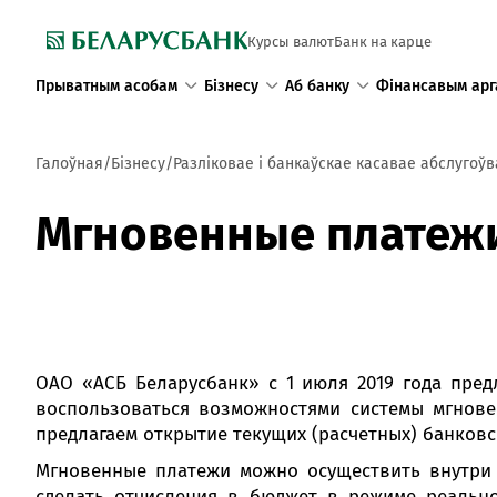
Курсы валют
Банк на карце
Прыватным асобам
Бізнесу
Аб банку
Фінансавым арг
Галоўная
Бізнесу
Разліковае і банкаўскае касавае абслугоў
Мгновенные платеж
ОАО «АСБ Беларусбанк» с 1 июля 2019 года пред
воспользоваться возможностями системы мгнове
предлагаем открытие текущих (расчетных) банковс
Мгновенные платежи можно осуществить внутри с
сделать отчисления в бюджет в режиме реально