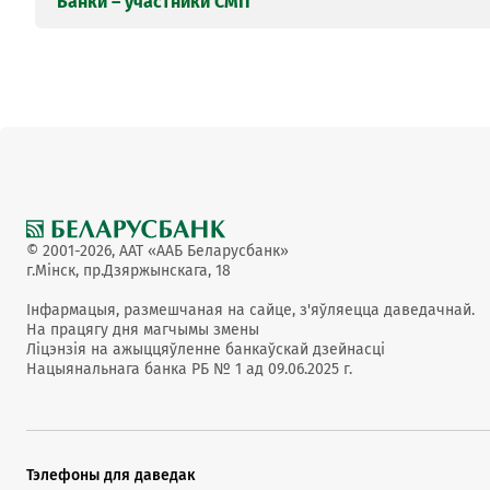
Банки – участники СМП
организаций
Дополнительные ограничения:
Национальный банк Республики Беларус
ОАО «АСБ Беларусбанк»
отсутствуют неисполненные платежные и
ОАО «Сбер Банк»
отсутствуют ограничения по счету Влад
ОАО «Белагропромбанк»
денежные средства);
ОАО «Приорбанк»
отсутствуют документы в картотеке к вн
ОАО «Белинвестбанк»
владелец счета не находится в стадии не
ОАО «Технобанк»
ЗАО «Банк ВТБ (Беларусь)»
© 2001-2026, ААТ «ААБ Беларусбанк»
г.Мінск, пр.Дзяржынскага, 18
ОАО «Банк Дабрабыт»
ОАО «Банк БелВЭБ»
Інфармацыя, размешчаная на сайце, з'яўляецца даведачнай.
ЗАО «БСБ Банк»
На працягу дня магчымы змены
ЗАО «МТБанк»
Ліцэнзія на ажыццяўленне банкаўскай дзейнасці
Нацыянальнага банка РБ № 1 ад 09.06.2025 г.
ОАО «БНБ-Банк»
ОАО «Белгазпромбанк»
ЗАО «Банк РРБ
ЗАО «Альфа-Банк»
ЗАО «Банк «Решение»
Тэлефоны для даведак