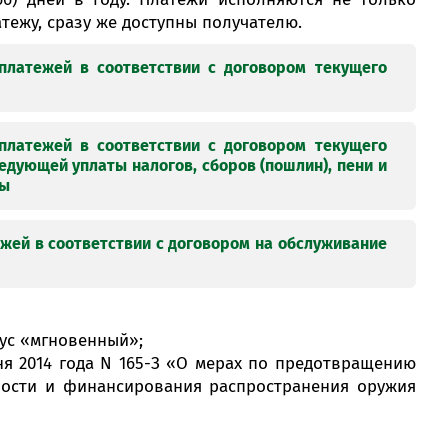
кансультант:
тежу, сразу же доступны получателю.
00 - 20:00 *
я святочных дзён
платежей в соответствии с договором текущего
Мабільны
Электронная
«Рахунак-
дадатак M-
гандлёвая
фактура
Спытаць анлайн
Business
пляцоўка
анлайн» -
Belarusbank
«Афармленне
платежей в соответствии с договором текущего
рахунку-
едующей уплаты налогов, сборов (пошлин), пени и
фактуры»
ды
т-цэнтр
Код банка
Очередность платежа
ты
бенефициара
жей в соответствии с договором на обслуживание
Інфармацыйныя
Страхаванне
Сэрвіс праверкі
плацежныя API
контрагентаў
д банка бенефициара
Очередность платежа
ус «мгновенный»;
Падрабязней
я 2014 года N 165-З «О мерах по предотвращению
овый счет
Код банка
Очеред­ность
Банк – участник СМП
13, 21
ности и финансирования распространения оружия
ара
бенефи­циара
платежа
нк – участник СМП
13