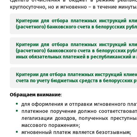
круглосуточно, но и мгновенно – в течение минут
Критерии для отбора платежных инструкций кли
(расчетного) банковского счета в белорусских руб
Критерии для отбора платежных инструкций кли
(расчетного) банковского счета в белорусских ру
иных обязательных платежей в республиканский 
Балансовый счет
Наименование счета
плательщика
Критерии для отбора платежных инструкций клиен
Текущие (расч
счета по учету бюджетных средств в белорусских 
банковские 
3011, 3012, 3013, 3015
Балансовый счет
(за исключением су
Обращаем
внимание
:
Наименование счета
плательщика
спецсчета)
для оформления и отправки мгновенного пла
Текущие (расчетны
платежное поручение должно соответствоват
Средства от принося
3011, 3012, 3013, 3015
Балансовый счет
банковские счета
ходы деятельности на
легализации доходов, полученных преступн
Наименование счета
3632
плательщика
(расчетных) банковски
массового поражения»;
Текущие (расчетны
бюджетных организац
мгновенный платеж является безотзывным;
Средства бюджетов на т
банковские сче