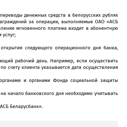
переводы денежных средств в белорусских рублях
награждений за операции, выполняемые ОАО «АСБ
ателя.
вление мгновенного платежа входит в абонентную
 услуг;
тетом;
том;
 открытия следующего операционного дня банка,
исклю­чением
ении операций по счету, наложении ареста на
ении операций по счету, наложении ареста на
исклю­чением
Банк –
ующий рабочий день. Например, если осуществить
13, 21
 счету Владельца счета;
лаченные по вине банков»;
, 3629, 3639,
участник СМП
по счету клиента указывается дата осуществления
 оплаченные по вине банков»;
язательств Владельца счета;
 обязательств Владельца счета;
органами и органами Фонда социальной защиты
у на начало банковского дня необходимо учитывать
АСБ Беларусбанк».