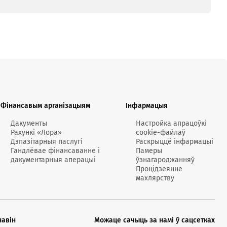
том;
ении операций по счету, наложении ареста на
лаченные по вине банков»;
Фінансавым арганізацыям
Інфармацыя
Дакументы
Настройка апрацоўкі
Рахункі «Лора»
cookie-файлаў
Дэпазітарныя паслугі
Раскрыццё інфармацыі
Гандлёвае фінансаванне і
Памеры
дакументарныя аперацыі
ўзнагароджанняў
Процідзеянне
махлярству
навін
Можаце сачыць за намі ў сацсетках