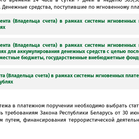
Анлайн-
ы. Денежные средства, поступившие по мгновенному пла
пн-пт 9:
* акрам
ента (Владельца счета) в рамках системы мгновенных 
лях
ента (Владельца счета) в рамках системы мгновенных 
блях для аккумулирования денежных средств с целью посл
и местные бюджеты, государственные внебюджетные фон
Кантак
Балансовый счет
Код валюты
Кантак
бенефициара
та (Владельца счета) в рамках системы мгновенных плате
етные)
рублях
счета
301* (за исключе­нием
Балансовый счет
бсчета,
Код валюты
Ко
3014),
[1]
бенефициара
36* (за исключе­нием
тежа в платежном поручении необходимо выбрать стат
933
3609, 3619, 3629, 3639,
е)
ь требованиям Закона Республики Беларусь от 30 июн
щей до-
3649),
Баланс
 текущих
ым путем, финансирования террористической деятель
Код валюты
8*
бенефици
х счетах
933
3600*, 3602*
Ба
е)
ий
екущих (расчетных) банковских
та