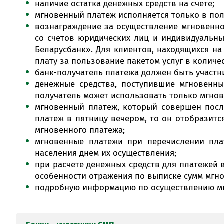
3021
наличие остатка денежных средств на счете;
счетах республиканск
клиентов-
Текущие (расч
3604
мгновенный платеж исполняется только в пол
управления, мес
нерезидентов
3021
банковские счета к
распорядительных орга
вознаграждение за осуществление мгновенно
нерезидентов
со счетов юридических лиц и индивидуальн
Средства бюджетов
[1]
Критерий используется для платежей в рамках СМП т
Беларусбанк». Для клиентов, находящихся н
банковских счетах ко
Дополнительные ограничения:
плату за пользование пакетом услуг в количе
Дополнительные ограничения:
3605
организаций, небанков
банк-получатель платежа должен быть участн
индивидуальных пред
отсутствуют неисполненные платежные
отсутствуют неисполненные платежные и
денежные средства, поступившие мгновенны
лиц
отсутствуют ограничения по счету Вла
отсутствуют ограничения по счету Влад
получатель может использовать только мгно
денежные средства);
денежные средства);
Прочие государстве
мгновенный платеж, который совершен после
отсутствуют необработанные платежны
отсутствуют документы в картотеке к вн
3640
(расчетных) банков
платеж в пятницу вечером, то он отобразитс
отсутствуют документы в картотеке к 
отсутствует в Банке полученная из АИС
финансов
мгновенного платежа;
отсутствует в Банке полученная из А
владелец счета не находится в стадии не
мгновенные платежи при перечислении пл
владелец счета не находится в стадии 
Прочие государстве
населения днем их осуществления;
(расчетных) банк
3641
при расчете денежных средств для платежей 
исполнительных и р
особенности отражения по выписке сумм мгно
местных финансовых ор
подробную информацию по осуществлению мгн
Прочие государстве
(расчетных) банковс
3642
органов государствен