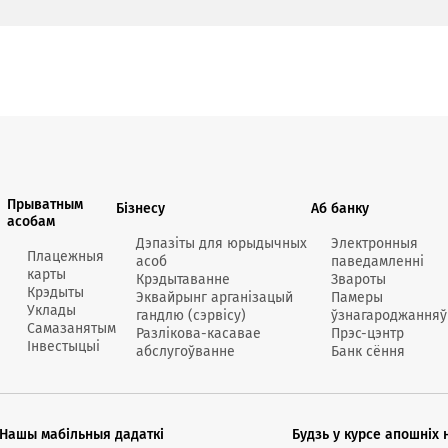
ь
нструкции Владельца счета с более высоким приорите
ельца счета (решение (постановление) о приостановл
ебалансовому счету 99815 «Расчетные документы, не оп
состоятельности и банкротства.
Прыватным
Бізнесу
Аб банку
асобам
Дэпазіты для юрыдычных
Электронныя
Плацежныя
асоб
паведамленні
карты
Крэдытаванне
Звароты
Крэдыты
Эквайрынг арганізацый
Памеры
Уклады
гандлю (сэрвісу)
ўзнагароджанняў
Самазанятым
Разлікова-касавае
Прэс-цэнтр
Інвестыцыі
абслугоўванне
Банк сёння
Нашы мабільныя дадаткі
Будзь у курсе апошніх 