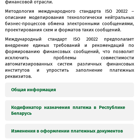
финансовой отрасли.
Методология международного стандарта ISO 20022 –
описание моделирования технологически нейтральных
бизнес-процессов обмена электронными сообщениями,
проектирования схем и форматов таких сообщений.
Международный стандарт ISO 20022 предполагает
внедрение единых требований и рекомендаций по
формированию финансовых сообщений, что позволит
исключить проблемы совместимости
автоматизированных систем различных финансовых
институтов и упростить заполнение платежных
реквизитов.
Общая информация
Кодификатор назначения платежа в Республике
В соответствии со статьей 32 Банковского кодекса
Беларусь
Республики Беларусь от 25 октября 2000 г. № 441-З
Национальный банк определяет правила
осуществления в Республике Беларусь расчетов в
Изменения в оформлении платежных документов
Кодификатор назначения платежа в Республике
безналичной и наличной формах, разрабатывает и