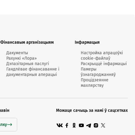
кансультант:
00 - 20:00 *
я святочных дзён
Мабільны
Электронная
«Рахунак-
дадатак M-
гандлёвая
фактура
Спытаць анлайн
Business
пляцоўка
анлайн» -
Belarusbank
«Афармленне
Фінансавым арганізацыям
Інфармацыя
рахунку-
фактуры»
Дакументы
Настройка апрацоўкі
Рахункі «Лора»
cookie-файлаў
т-цэнтр
Дэпазітарныя паслугі
Раскрыццё інфармацыі
ты
Гандлёвае фінансаванне і
Памеры
дакументарныя аперацыі
ўзнагароджанняў
Інфармацыйныя
Страхаванне
Процідзеянне
Сэрвіс праверкі
плацежныя API
контрагентаў
махлярству
Падрабязней
навін
Можаце сачыць за намі ў сацсетках
ылку