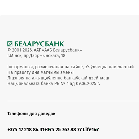
© 2001-2026, ААТ «ААБ Беларусбанк»
г.Мінск, пр.Дзяржынскага, 18
Інфармацыя, размешчаная на сайце, з'яўляецца даведачнай.
На працягу дня магчымы змены
Ліцэнзія на ажыццяўленне банкаўскай дзейнасці
Нацыянальнага банка РБ № 1 ад 09.06.2025 г.
Тэлефоны для даведак
+375 17 218 84 31
+375 25 767 88 77 Life
147