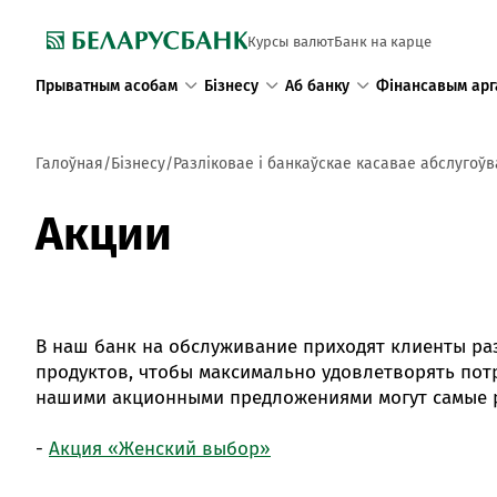
Курсы валют
Банк на карце
Прыватным асобам
Бізнесу
Аб банку
Фінансавым арг
Галоўная
Бізнесу
Разліковае і банкаўскае касавае абслугоў
Акции
В наш банк на обслуживание приходят клиенты ра
продуктов, чтобы максимально удовлетворять потр
нашими акционными предложениями могут самые р
-
Акция «Женский выбор»