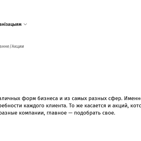
анізацыям
ванне
Акции
Адзіны
даступ
у тым лі
Рэспублі
зличных форм бизнеса и из самых разных сфер. Именн
Рэжым 
ебности каждого клиента. То же касается и акций, ко
пн-пт 8:
азные компании, главное — подобрать свое.
сб-нд 9:
Режим 
в праз
предпр