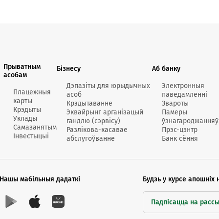
Анлайн-
пн-пт 9:
* акрам
Прыватным
Бізнесу
Аб банку
асобам
Дэпазіты для юрыдычных
Электронныя
Плацежныя
асоб
паведамленні
Кантак
карты
Крэдытаванне
Звароты
Кантак
Крэдыты
Эквайрынг арганізацый
Памеры
Уклады
гандлю (сэрвісу)
ўзнагароджанняў
Самазанятым
Разлікова-касавае
Прэс-цэнтр
Інвестыцыі
абслугоўванне
Банк сёння
Нашы мабільныя дадаткі
Будзь у курсе апошніх 
Падпісацца на расс