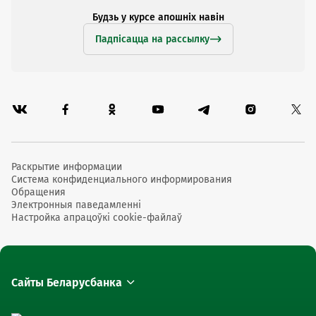
Будзь у курсе апошніх навін
Падпісацца на рассылку
Раскрытие информации
Система конфиденциального информирования
Обращения
Электронныя паведамленні
Настройка апрацоўкі cookie-файлаў
Сайты Беларусбанка