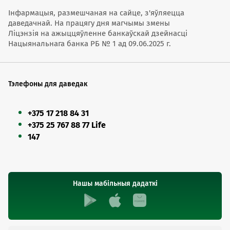
День труда: 1 мая. Выходные дни с 1 мая (пятница)
Інфармацыя, размешчаная на сайце, з'яўляецца
по 5 мая (вторник). Рабочий день: 9 мая (суббота).
даведачнай. На працягу дня магчымы змены
Праздник начала лета: 19 июня. Выходные дни с
Ліцэнзія на ажыццяўленне банкаўскай дзейнасці
19 июня (пятница) по 21 июня (воскресенье).
Нацыянальнага банка РБ № 1 ад 09.06.2025 г.
Праздник середины осени: 25 сентября.
Выходные дни с 25 сентября (пятница) по 27
сентября (воскресенье).
День образования КНР: 1 октября. Выходные дни
Тэлефоны для даведак
с 1 октября (четверг) по 7 октября (среда).
Рабочие дни: 20 сентября (воскресенье) и 10
октября (суббота).
+375 17 218 84 31
+375 25 767 88 77 Life
147
Нашы мабільныя дадаткі