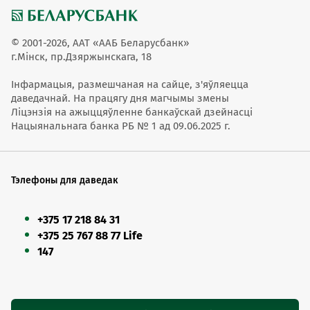
© 2001-2026, ААТ «ААБ Беларусбанк»
г.Мінск, пр.Дзяржынскага, 18
Інфармацыя, размешчаная на сайце, з'яўляецца
даведачнай. На працягу дня магчымы змены
Ліцэнзія на ажыццяўленне банкаўскай дзейнасці
Нацыянальнага банка РБ № 1 ад 09.06.2025 г.
Тэлефоны для даведак
+375 17 218 84 31
+375 25 767 88 77 Life
147