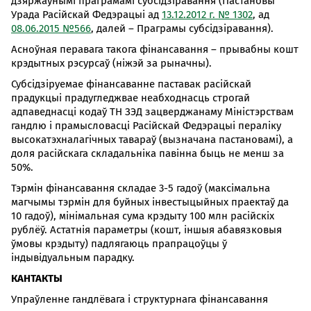
дзяржаўнымі праграмамі субсідзіравання (Пастановы
Урада Расійскай Федэрацыі ад
13.12.2012 г. № 1302
, ад
08.06.2015 №566
, далей – Праграмы субсідзіравання).
Асноўная перавага такога фінансавання – прывабны кошт
крэдытных рэсурсаў (ніжэй за рыначны).
Субсідзіруемае фінансаванне паставак расійскай
прадукцыі прадугледжвае неабходнасць строгай
адпаведнасці кодаў ТН ЗЭД зацверджанаму Міністэрствам
гандлю і прамысловасці Расійскай Федэрацыі пераліку
высокатэхналагічных тавараў (вызначана пастановамі), а
доля расійскага складальніка павінна быць не менш за
50%.
Тэрмін фінансавання складае 3-5 гадоў (максімальна
магчымы тэрмін для буйных інвестыцыйных праектаў да
10 гадоў), мінімальная сума крэдыту 100 млн расійскіх
рублёў. Астатнія параметры (кошт, іншыя абавязковыя
ўмовы крэдыту) падлягаюць прапрацоўцы ў
індывідуальным парадку.
КАНТАКТЫ
Упраўленне гандлёвага і структурнага фінансавання