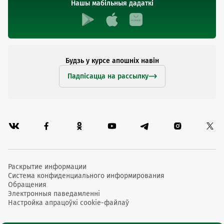
Нашы мабільныя дадаткі
Будзь у курсе апошніх навін
Падпісацца на рассылку
Раскрытие информации
Система конфиденциального информирования
Обращения
Электронныя паведамленні
Настройка апрацоўкі cookie-файлаў