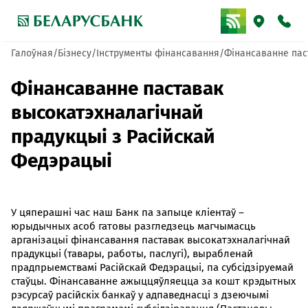
Галоўная
Бізнесу
Інструменты фінансавання
Фінансаванне пас
Фінансаванне паставак
высокатэхналагічнай
прадукцыі з Расійскай
Федэрацыі
У цяперашні час наш Банк па запыце кліентаў –
юрыдычных асоб гатовы разгледзець магчымасць
арганізацыі фінансавання паставак высокатэхналагічнай
прадукцыі (тавары, работы, паслугі), вырабленай
прадпрыемствамі Расійскай Федэрацыі, па субсідзіруемай
стаўцы. Фінансаванне ажыццяўляецца за кошт крэдытных
рэсурсаў расійскіх банкаў у адпаведнасці з дзеючымі