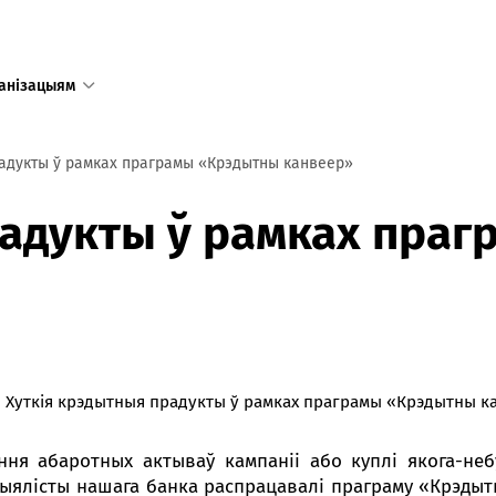
анізацыям
радукты ў рамках праграмы «Крэдытны канвеер»
Адзіны
радукты ў рамках пра
даступ
у тым лі
Рэспублі
Рэжым 
пн-пт 8:
Хуткія крэдытныя прадукты ў рамках праграмы «Крэдытны к
сб-нд 9:
Режим 
в праз
ння абаротных актываў кампаніі або куплі якога-не
предпр
пецыялісты нашага банка распрацавалі праграму «Крэды