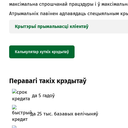
максімальна спрошчанай працэдуры і ў максімальна
Атрымальнік павінен адпавядаць спецыяльным кр
Крытэрыі прымальнасці кліентаў
1. Катэгорыі заяўнікаў:
:
Калькулятар хуткіх крэдытаў
камерцыйныя арганізацыі
[1]
(за выключэннем 
асоб, якія ўваходзяць у склад холдынгу);
індывідуальныя прадпрымальнікі – грамадзяне
Перавагі такіх крэдытаў
а таксама замежныя грамадзяне і асобы бе
біяметрычны від на жыхарства ў Рэспубліцы 
грамадзянства, тэрмін дзеяння якога перавыш
да 5 гадоў
2. Віды дзейнасці,
, якія ажыццяўляюцца ў адп
дзейнасці», зацверджаным пастановай Дзяржаўн
да 25 тыс. базавых велічыняў