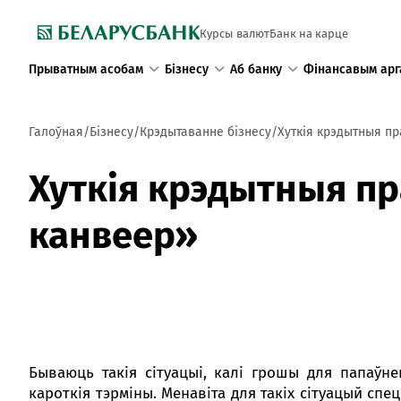
Курсы валют
Банк на карце
Прыватным асобам
Бізнесу
Аб банку
Фінансавым арг
Галоўная
Бізнесу
Крэдытаванне бізнесу
Хуткія крэдытныя п
Хуткія крэдытныя п
канвеер»
Бываюць такія сітуацыі, калі грошы для папаўне
кароткія тэрміны. Менавіта для такіх сітуацый с