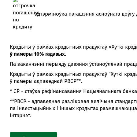
Секцыі
Код раздзела (групы)
адтэрміноўка пагашэння асноўнага доўгу 
12
С
254
К
усе раздзелы
Крэдыты ў рамках крэдытных прадуктаў «Хуткі крэ
ў памеры 10% гадавых.
N
77
Па заканчэнні перыяду дзеяння ўстаноўленай працэ
R
92
Крэдыты ў рамках крэдытных прадуктаў "Хуткі крэдыт
ў памеры адпаведнай РВСР**.
3. На дату заключэння крэдытнага дагавора за
* СР - стаўка рэфінансавання Нацыянальнага банка 
Пры прадастаўленні крэдыту «Хуткі крэдыт – 
**РВСР - адпаведная разліковая велічыня станда
павінен быць не менш за 3 месяцы, пры гэ
па інвестыцыйных і іншых крэдытах размяшчаюцца
павінна быць на працягу апошніх 3 (поўных) м
Інтэрнэт.
4. Тэрмін ажыццяўлення дзейнасці
павінен скл
5. Наяўнасць штомесячных паступленняў г
папярэднічаюць месяцу звароту за крэдытам у