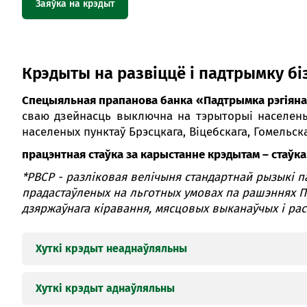
Заяўка на крэдыт
эквіваленце).
Дапускаецца адсутнасць паступленняў граш
ўнітарнага прадпрыемства ў любым адным з 
непасрэдна папярэднічае месяцу звароту за к
Крэдыты на развіццё і падтрымку бі
[3]
6. Аб’ём выручкі
заяўніка ад рэалізацыі тава
Спецыяльная прапанова банка «Падтрымка рэгіяна
і на апошнюю квартальную дату нарастаючым 
сваю дзейнасць выключна на тэрыторыі населеных
з названых перыядаў) у эквіваленце па афіцы
населеных пунктаў Брэсцкага, Віцебскага, Гомельска
7. Сярэдняя колькасць работнікаў
заяўніка за
працэнтная стаўка за карыстанне крэдытам – стаўка 
8. Сукупны памер фактычнай запазычанас
*РВСР - разліковая велічыня стандартнай рызыкі 
абавязацельстваў па іх прадастаўленні) перад
прадастаўленых на льготных умовах па рашэннях Прэ
9. Рэгістрацыя заяўніка
– Рэспубліка Беларусь.
дзяржаўнага кіравання, мясцовых выканаўчых і рас
10. Адсутнасць бягучай пратэрмінаванай зап
авердрафтным крэдытаванні (па асноўным д
Хуткі крэдыт неаднаўляльны
нябанкаўскіх крэдытна-фінансавых арганіз
індывідуальных прадпрымальнікаў як фізічных
Хуткі крэдыт аднаўляльны
звароту па крэдыт у Банк.
Мэта:
стварэнне (рух) абаротных актываў (за