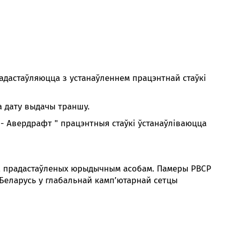
адастаўляюцца з устанаўленнем працэнтнай стаўкі
а дату выдачы траншу.
латарэй
т - Авердрафт " працэнтныя стаўкі ўстанаўліваюцца
касавым абслугоўванні ў Банку.
.
м і банкаўскім касавым абслугоўванні ў Банку
е, прадастаўленых юрыдычным асобам. Памеры РВСР
бягучы рахунак у Банку ў беларускіх рублях
Беларусь у глабальнай камп’ютарнай сетцы
ь месяцу звароту за крэдытам у Банк.
рацягу не менш за 6 поўных месяцаў, якія
нна быць не менш за 300 беларускіх рублёў (у