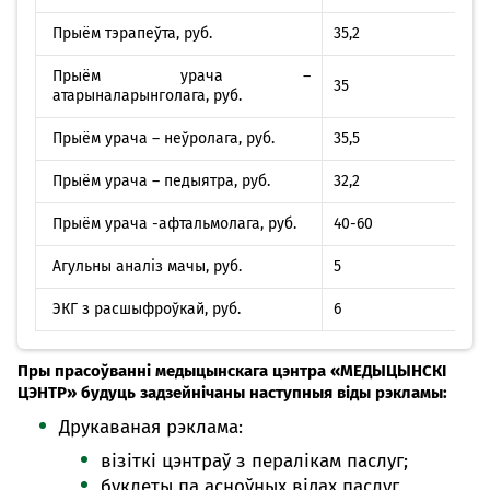
Прыём тэрапеўта, руб.
35,2
Прыём урача –
35
атарыналарынголага, руб.
Прыём урача – неўролага, руб.
35,5
Прыём урача – педыятра, руб.
32,2
Прыём урача -афтальмолага, руб.
40-60
Агульны аналіз мачы, руб.
5
ЭКГ з расшыфроўкай, руб.
6
Пры прасоўванні медыцынскага цэнтра «МЕДЫЦЫНСКІ
ЦЭНТР» будуць задзейнічаны наступныя віды рэкламы:
Друкаваная рэклама:
візіткі цэнтраў з пералікам паслуг;
буклеты па асноўных відах паслуг