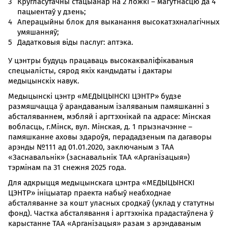
Кругласутачны стацыанар на 2 ложкі – магутнасцю да 4
пацыентаў у дзень;
Аперацыйны блок для выканання высокатэхналагічных
умяшанняў;
Дадатковыя віды паслуг: аптэка.
У цэнтры будуць працаваць высокакваліфікаваныя
спецыалісты, сярод якіх кандыдаты і дактары
медыцынскіх навук.
Медыцынскі цэнтр «МЕДЫЦЫНСКІ ЦЭНТР» будзе
размяшчацца ў арандаваным ізаляваным памяшканні з
абсталяваннем, мэбляй і аргтэхнікай па адрасе: Мінская
вобласць, г.Мінск, вул. Мінская, д. 1 прызначэнне –
памяшканне аховы здароўя, перададзеным па дагаворы
арэнды №111 ад 01.01.2020, заключаным з ТАА
«Заснавальнік» (заснавальнік ТАА «Арганізацыя»)
тэрмінам па 31 снежня 2025 года.
Для адкрыцця медыцынскага цэнтра «МЕДЫЦЫНСКІ
ЦЭНТР» ініцыатар праекта набыў неабходнае
абсталяванне за кошт уласных сродкаў (уклад у статутны
фонд). Частка абсталявання і аргтэхніка прадастаўлена ў
карыстанне ТАА «Арганізацыя» разам з арэндаваным