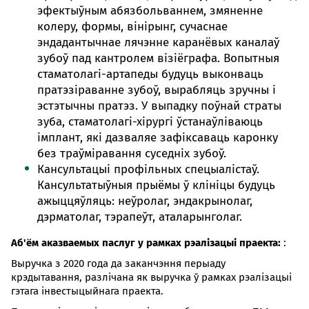
эфектыўным абязбольваннем, змяненне
колеру, формы, вінірынг, сучаснае
эндадантычнае лячэнне каранёвых каналаў
зубоў пад кантролем візіёграфа. Вопытныя
стаматолагі-артапеды будуць выконваць
пратэзіраванне зубоў, вырабляць зручны і
эстэтычны пратэз. У выпадку поўнай страты
зуба, стаматолагі-хірургі ўстанаўліваюць
імплант, які дазваляе зафіксаваць каронку
без траўміравання суседніх зубоў.
Кансультацыі профільных спецыалістаў.
Кансультатыўныя прыёмы ў клініцы будуць
ажыццяўляць: неўролаг, эндакрынолаг,
дэрматолаг, тэрапеўт, аталарынголаг.
Аб'ём аказваемых паслуг у рамках рэалізацыі праекта:
:
Выручка з 2020 года да заканчэння перыаду
крэдытавання, разлічана як выручка ў рамках рэалізацыі
гэтага інвестыцыйнага праекта.