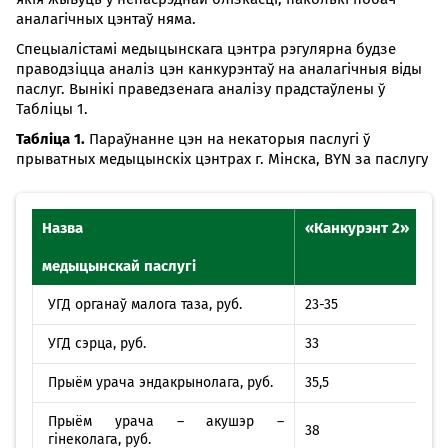
аналагічных цэнтаў няма.
Спецыалістамі медыцынскага цэнтра рэгулярна будзе
праводзіцца аналіз цэн канкурэнтаў на аналагічныя віды
паслуг. Вынікі праведзенага аналізу прадстаўлены ў
Табліцы 1.
Табліца 1.
Параўнанне цэн на некаторыя паслугі ў
прыватных медыцынскіх цэнтрах г. Мінска, BYN за паслугу
Назва
«Канкурэнт 2»
медыцынскай паслугі
УГД органаў малога таза, руб.
23-35
УГД сэрца, руб.
33
Прыём урача эндакрынолага, руб.
35,5
Прыём урача – акушэр –
38
гінеколага, руб.