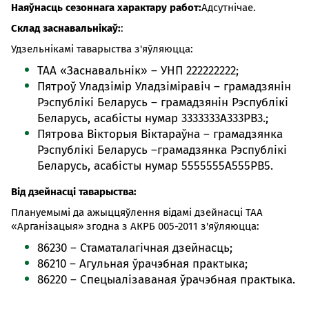
Наяўнасць сезоннага характару работ:
Адсутнічае.
Склад заснавальнікаў:
:
Удзельнікамі таварыства з'яўляюцца:
ТАА «Заснавальнік» – УНП 222222222;
Пятроў Уладзімір Уладзіміравіч – грамадзянін
Рэспублікі Беларусь – грамадзянін Рэспублікі
Беларусь, асабісты нумар 3333333А333РВ3.;
Пятрова Вікторыя Віктараўна – грамадзянка
Рэспублікі Беларусь –грамадзянка Рэспублікі
Беларусь, асабісты нумар 5555555А555РВ5.
Від дзейнасці таварыства:
Плануемымі да ажыццяўлення відамі дзейнасці ТАА
«Арганізацыя» згодна з АКРБ 005-2011 з'яўляюцца:
86230 – Стаматалагічная дзейнасць;
86210 – Агульная ўрачэбная практыка;
86220 – Спецыалізаваная ўрачэбная практыка.