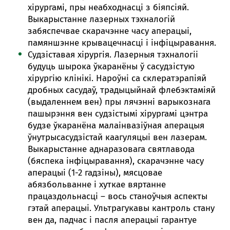
хірургамі, пры неабходнасці з біяпсіяй.
Выкарыстанне лазерных тэхналогій
забяспечвае скарачэнне часу аперацыі,
памяншэнне крывацечнасці і інфіцыравання.
Судзіставая хірургія. Лазерныя тэхналогіі
будуць шырока ўкаранёны ў сасудзістую
хірургію клінікі. Нароўні са склератэрапіяй
дробных сасудаў, традыцыйнай флебэктаміяй
(выдаленнем вен) пры лячэнні варыкознага
пашырэння вен судзістымі хірургамі цэнтра
будзе ўкаранёна малаінвазіўная аперацыя
ўнутрысасудзістай каагуляцыі вен лазерам.
Выкарыстанне аднаразовага святлавода
(бяспека інфіцыравання), скарачэнне часу
аперацыі (1-2 гадзіны), мясцовае
абязбольванне і хуткае вяртанне
працаздольнасці – вось станоўчыя аспекты
гэтай аперацыі. Ультрагукавы кантроль стану
вен да, падчас і пасля аперацыі гарантуе