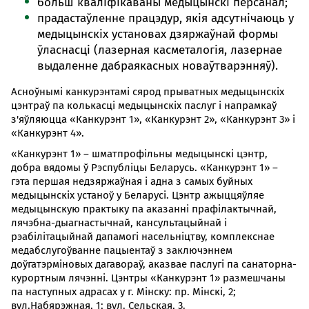
больш кваліфікаваны медыцынскі персанал;
прадастаўленне працэдур, якія адсутнічаюць у
медыцынскіх установах дзяржаўнай формы
ўласнасці (лазерная касметалогія, лазернае
выдаленне дабраякасных новаўтварэнняў).
Асноўнымі канкурэнтамі сярод прыватных медыцынскіх
цэнтраў па колькасці медыцынскіх паслуг і напрамкаў
з'яўляюцца «Канкурэнт 1», «Канкурэнт 2», «Канкурэнт 3» і
«Канкурэнт 4».
«Канкурэнт 1» – шматпрофільны медыцынскі цэнтр,
добра вядомы ў Рэспубліцы Беларусь. «Канкурэнт 1» –
гэта першая недзяржаўная і адна з самых буйных
медыцынскіх устаноў у Беларусі. Цэнтр ажыццяўляе
медыцынскую практыку па аказанні прафілактычнай,
лячэбна-дыагнастычнай, кансультацыйнай і
рэабілітацыйнай дапамогі насельніцтву, комплекснае
медабслугоўванне пацыентаў з заключэннем
доўгатэрміновых дагавораў, аказвае паслугі па санаторна-
курортным лячэнні. Цэнтры «Канкурэнт 1» размешчаны
па наступных адрасах у г. Мінску: пр. Мінскі, 2;
вул.Набярэжная, 1; вул. Сельская, 3.