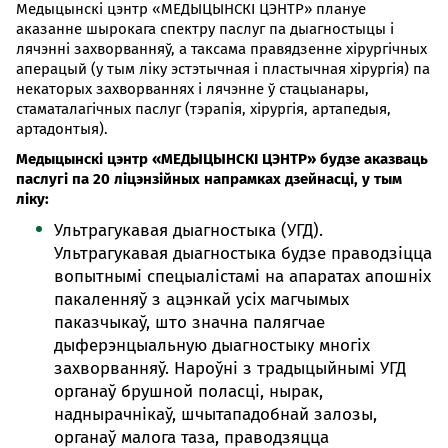
Медыцынскі цэнтр «МЕДЫЦЫНСКІ ЦЭНТР» плануе
аказанне шырокага спектру паслуг па дыагностыцы і
лячэнні захворванняў, а таксама правядзенне хірургічных
аперацый (у тым ліку эстэтычная і пластычная хірургія) па
некаторых захворваннях і лячэнне ў стацыанары,
стаматалагічных паслуг (тэрапія, хірургія, артапедыя,
артадонтыя).
Медыцынскі цэнтр «МЕДЫЦЫНСКІ ЦЭНТР» будзе аказваць
паслугі па 20 ліцэнзійных напрамках дзейнасці, у тым
ліку:
Ультрагукавая дыагностыка (УГД).
Ультрагукавая дыагностыка будзе праводзіцца
вопытнымі спецыалістамі на апаратах апошніх
пакаленняў з ацэнкай усіх магчымых
паказчыкаў, што значна палягчае
дыферэнцыальную дыагностыку многіх
захворванняў. Нароўні з традыцыйнымі УГД
органаў брушной поласці, нырак,
наднырачнікаў, шчытападобнай залозы,
органаў малога таза, праводзяцца