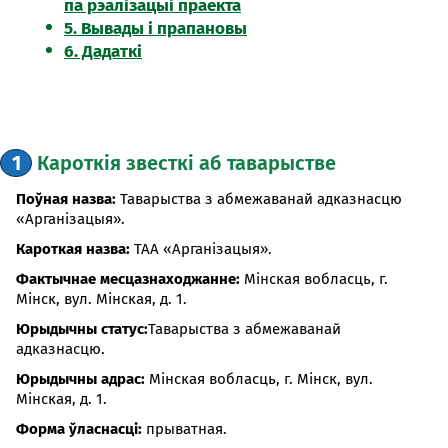
па рэалізацыі праекта
5. Вывады і прапановы
6. Дадаткі
1
Кароткія звесткі аб таварыстве
Поўная назва:
Таварыства з абмежаванай адказнасцю
«Арганізацыя».
Кароткая назва:
ТАА «Арганізацыя».
Фактычнае месцазнаходжанне:
Мінская вобласць, г.
Мінск, вул. Мінская, д. 1.
Юрыдычны статус:
Таварыства з абмежаванай
адказнасцю.
Юрыдычны адрас:
Мінская вобласць, г. Мінск, вул.
Мінская, д. 1.
Форма ўласнасці:
прыватная.