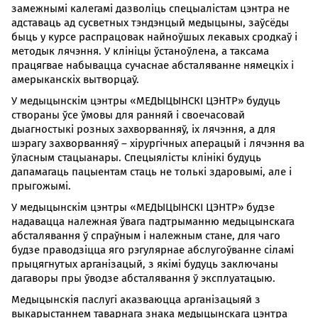
замежнымі калегамі дазволіць спецыалістам цэнтра не
адставаць ад сусветных тэндэнцый медыцыны, заўсёды
быць у курсе распрацовак найноўшых лекавых сродкаў і
методык лячэння. У клініцы ўстаноўлена, а таксама
працягвае набывацца сучаснае абсталяванне нямецкіх і
амерыканскіх вытворцаў.
У медыцынскім цэнтры «МЕДЫЦЫНСКІ ЦЭНТР» будуць
створаны ўсе ўмовы для ранняй і своечасовай
дыагностыкі розных захворванняў, іх лячэння, а для
шэрагу захворванняў – хірургічных аперацый і лячэння ва
ўласным стацыанары. Спецыялісты клінікі будуць
дапамагаць пацыентам стаць не толькі здаровымі, але і
прыгожымі.
У медыцынскім цэнтры «МЕДЫЦЫНСКІ ЦЭНТР» будзе
надавацца належная ўвага падтрыманню медыцынскага
абсталявання ў спраўным і належным стане, для чаго
будзе праводзіцца яго рэгулярнае абслугоўванне сіламі
прыцягнутых арганізацый, з якімі будуць заключаны
дагаворы пры ўводзе абсталявання ў эксплуатацыю.
Медыцынскія паслугі аказваюцца арганізацыяй з
выкарыстаннем таварнага знака медыцынскага цэнтра