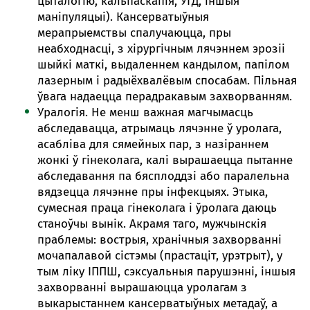
цыталогію, кальпаскапія, УГД, іншыя
маніпуляцыі). Кансерватыўныя
мерапрыемствы спалучаюцца, пры
неабходнасці, з хірургічным лячэннем эрозіі
шыйкі маткі, выдаленнем кандылом, папілом
лазерным і радыёхвалёвым спосабам. Пільная
ўвага надаецца перадракавым захворванням.
Уралогія. Не менш важная магчымасць
абследавацца, атрымаць лячэнне ў уролага,
асабліва для сямейных пар, з назіраннем
жонкі ў гінеколага, калі вырашаецца пытанне
абследавання па бясплоддзі або паралельна
вядзецца лячэнне пры інфекцыях. Этыка,
сумесная праца гінеколага і ўролага даюць
станоўчы вынік. Акрамя таго, мужчынскія
праблемы: вострыя, хранічныя захворванні
мочапалавой сістэмы (прастаціт, урэтрыт), у
тым ліку ІППШ, сэксуальныя парушэнні, іншыя
захворванні вырашаюцца уролагам з
выкарыстаннем кансерватыўных метадаў, а