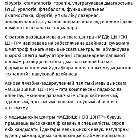
хірургія, стаматалогія, тэрапія, ультрагукавая дыагностыка
(УГД), уралогія, флебалогія, функцыанальная
дыагностыка, хірургія, у тым ліку лазерная,
эндакрыналогія, сучаснае аперацыйнае аддзяленне і дзве
камфортныя палаты стацыанара.
Стратэгія развіцця медыцынскага цэнтра «МЕДЫЦЫНСКІ
ЦЭНТР» накіравана на забеспячэнне дзейнасці сучаснага
шматпрофільнага медыцынскага цэнтра, які аб'ядноўвае
шырокі спектр амбулаторнай і стацыанарнай дапамогі
шляхам развіцця лячэбна-дыагнастычнай базы з
фарміраваннем умоў для ўкаранення новых медыцынскіх
тэхналогій і навуковай дзейнасці.
Аснова лячэбна-аздараўленчай палітыкі медыцынскага
«МЕДЫЦЫНСКІ ЦЭНТР» – гэта комплексны падыход да
кліентаў, імкненне дапамагчы ім стаць квітнеючымі,
здаровымі, прыгожымі людзьмі, поўнымі абаяння і
аптымізму.
У медыцынскім цэнтры «МЕДЫЦЫНСКІ ЦЭНТР» будуць
працаваць высокакваліфікаваныя спецыялісты, сярод
якіх кандыдаты і дактары медыцынскіх навук. Рэгулярны
ўдзел у міжнародных канферэнцыях, абмен вопытам з