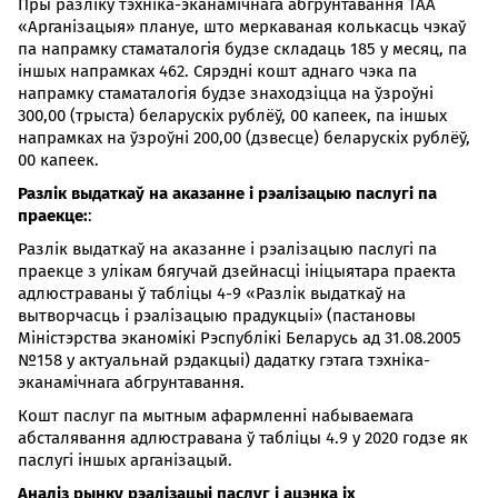
Пры разліку тэхніка-эканамічнага абгрунтавання ТАА
«Арганізацыя» плануе, што меркаваная колькасць чэкаў
па напрамку стаматалогія будзе складаць 185 у месяц, па
іншых напрамках 462. Сярэдні кошт аднаго чэка па
напрамку стаматалогія будзе знаходзіцца на ўзроўні
300,00 (трыста) беларускіх рублёў, 00 капеек, па іншых
напрамках на ўзроўні 200,00 (дзвесце) беларускіх рублёў,
00 капеек.
Разлік выдаткаў на аказанне і рэалізацыю паслугі па
праекце:
:
Разлік выдаткаў на аказанне і рэалізацыю паслугі па
праекце з улікам бягучай дзейнасці ініцыятара праекта
адлюстраваны ў табліцы 4-9 «Разлік выдаткаў на
вытворчасць і рэалізацыю прадукцыі» (пастановы
Міністэрства эканомікі Рэспублікі Беларусь ад 31.08.2005
№158 у актуальнай рэдакцыі) дадатку гэтага тэхніка-
эканамічнага абгрунтавання.
Кошт паслуг па мытным афармленні набываемага
абсталявання адлюстравана ў табліцы 4.9 у 2020 годзе як
паслугі іншых арганізацый.
Аналіз рынку рэалізацыі паслуг і ацэнка іх