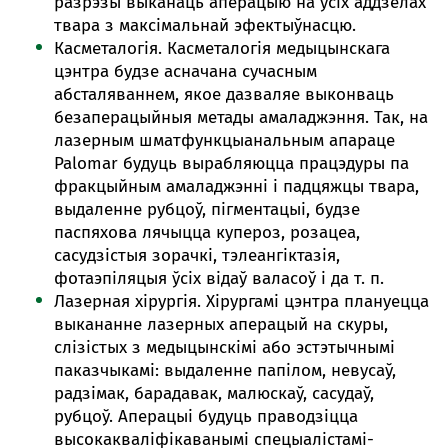
разрэзы выканаць аперацыю на ўсіх аддзелах
твара з максімальнай эфектыўнасцю.
Касметалогія. Касметалогія медыцынскага
цэнтра будзе асначана сучасным
абсталяваннем, якое дазваляе выконваць
безаперацыйныя метады амаладжэння. Так, на
лазерным шматфункцыанальным апараце
Palomar будуць вырабляюцца працэдуры па
фракцыйным амаладжэнні і падцяжцы твара,
выдаленне рубцоў, пігментацыі, будзе
паспяхова лячыцца купероз, розацеа,
сасудзістыя зорачкі, тэлеангіктазія,
фотаэпіляцыя ўсіх відаў валасоў і да т. п.
Лазерная хірургія. Хірургамі цэнтра плануецца
выкананне лазерных аперацый на скуры,
слізістых з медыцынскімі або эстэтычнымі
паказчыкамі: выдаленне папілом, невусаў,
радзімак, барадавак, малюскаў, сасудаў,
рубцоў. Аперацыі будуць праводзіцца
высокакваліфікаванымі спецыалістамі-