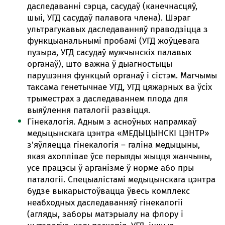
даследаванні сэрца, сасудаў (канечнасцяў,
шыі, УГД сасудаў палавога члена). Шэраг
ультрагукавых даследаванняў праводзіцца з
функцыанальнымі пробамі (УГД жоўцевага
пузыра, УГД сасудаў мужчынскіх палавых
органаў), што важна ў дыагностыцы
парушэння функцый органаў і сістэм. Магчымы
таксама генетычнае УГД, УГД цяжарных ва ўсіх
трыместрах з даследаваннем плода для
выяўлення паталогіі развіцця.
Гінекалогія. Адным з асноўных напрамкаў
медыцынскага цэнтра «МЕДЫЦЫНСКІ ЦЭНТР»
з'яўляецца гінекалогія – галіна медыцыны,
якая ахоплівае ўсе перыяды жыцця жанчыны,
усе працэсы ў арганізме ў норме або пры
паталогіі. Спецыалістамі медыцынскага цэнтра
будзе выкарыстоўвацца ўвесь комплекс
неабходных даследаванняў гінекалогіі
(агляды, заборы матэрыалу на флору і