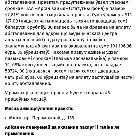
абсталявання. Праектам прадугледжаны ўдзел уласнымі
сродкамі ТАА «Арганізацыя» (статутны фонд) у памеры
47,81% кошту інвестыцыйнага праекта. Сума ў памеры 514
127,00 (пяцьсот чатырнаццаць тысяч сто дваццаць сем)
беларускіх рублёў, 00 капеек была накіравана на аплату
абсталявання для адкрыцця медыцынскага цэнтра і
аплаты ліцэнзій (на дату распрацоўкі тэхніка-
эканамічнага абгрунтавання эквівалентна суме 191 196,36
еўра, 36 еўрацэнтаў). Таксама прадугледжаны ўдзел
пазыковымі сродкамі (пазыка заснавальніка) у памеры
14, 68% кошту інвестыцыйнага праекта, што складае
58724, 00 (пяцьдзясят восем тысяч семсот дваццаць
чатыры) еўра, 00 еўрацэнтаў на аплату застаўшайся часткі
кошту абсталявання.
У рамках рэалізацыі праекта будзе створана 45
працоўных месцаў.
Месца ажыццяўлення праекта:
:
г. Мінск, пр. Пераможцаў, д. 135.
Апісанне плануемай да аказання паслугі і галіна яе
прымянення:
: