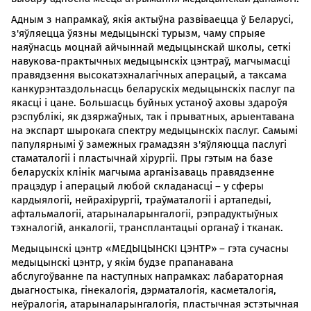
Адным з напрамкаў, якія актыўна развіваецца ў Беларусі,
з'яўляецца ўязны медыцынскі турызм, чаму спрыяе
наяўнасць моцнай айчыннай медыцынскай школы, сеткі
навукова-практычных медыцынскіх цэнтраў, магчымасці
правядзення высокатэхналагічных аперацый, а таксама
канкурэнтаздольнасць беларускіх медыцынскіх паслуг па
якасці і цане. Большасць буйных устаноў аховы здароўя
рэспублікі, як дзяржаўных, так і прыватных, арыентавана
на экспарт шырокага спектру медыцынскіх паслуг. Самымі
папулярнымі ў замежных грамадзян з'яўляюцца паслугі
стаматалогіі і пластычнай хірургіі. Пры гэтым на базе
беларускіх клінік магчыма арганізаваць правядзенне
працэдур і аперацый любой складанасці – у сферы
кардыялогіі, нейрахірургіі, траўматалогіі і артапедыі,
афтальмалогіі, атарыналарынгалогіі, рэпрадуктыўных
тэхналогій, анкалогіі, трансплантацыі органаў і тканак.
Медыцынскі цэнтр «МЕДЫЦЫНСКІ ЦЭНТР» – гэта сучасны
медыцынскі цэнтр, у якім будзе прапанавана
абслугоўванне па наступных напрамках: лабараторная
дыагностыка, гінекалогія, дэрматалогія, касметалогія,
неўралогія, атарыналарынгалогія, пластычная эстэтычная