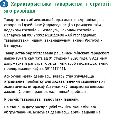
2
Характарыстыка таварыства і стратэгіі
яго развіцця
Таварыства з абмежаванай адказнасцю «Арганізацыя»
створана і дзейнічае ў адпаведнасці з Грамадзянскім
кодэксам Рэспублікі Беларусь, Законам Рэспублікі
Беларусь ад 09.12.1992 №20220-ХІІ «Аб гаспадарчых
таварыствах», іншымі заканадаўчымі актамі Рэспублікі
Беларусь.
Таварыства зарэгістравана рашэннем Мінскага гарадскога
выканаўчага камітэта ад 01 студзеня 2020 года, у Адзіным
дзяржаўным рэгістры юрыдычных асоб і індывідуальных
прадпрымальнікаў за №111111111.
Асноўнай мэтай дзейнасці таварыства з'яўляецца
атрыманне прыбытку для задавальнення сацыяльных і
эканамічных інтарэсаў Удзельнікаў таварыства шляхам
ажыццяўлення прадпрымальніцкай дзейнасці.
Кіраўнік таварыства: Іваноў Іван Іванавіч.
Па стане на дату распрацоўкі тэхніка-эканамічнага
абгрунтавання, асноўная дзейнасць арганізацыяй не