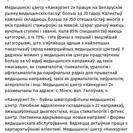
Медыцынскі цэнтр «Канкурэнт 2» працуе на беларускім
рынку медыцынскіх паслуг больш за 20 гадоў. Калектыў
кампаніі складаюць больш за 250 спецыалістаў, многія з
якіх прайшлі стажыроўкі за мяжой. Шэраг урачоў маюць
вучоныя ступені і званні. Каля 85% спецыалістаў маюць
катэгорыі, з іх 70% - гэта ўрачы з першай і вышэйшай
катэгорыямі, што з'яўляецца адным з найлепшых
паказчыкаў сярод камерцыйных медыцынскіх цэнтраў. У
дадзены момант у медыцынскім цэнтры прадстаўлены
больш за 40 відаў медыцынскіх напрамкаў: ад такіх
«масавых», як стаматалогія, гінекалогія, уралогія і
афтальмалогія да параўнальна рэдкіх для прыватнай
медыцыны напрамкаў, такіх як дэрматалогія, неўралогія,
алергалогія і інш. Медыцынскі цэнтр «Канкурэнт 2»
размешчаны па адрасе: г. Мінск, вул. Галоўная, 4.
«Канкурэнт 3» – буйны шматпрофільны медыцынскі
цэнтр. Лячэбнае аддзяленне складаецца з 22 напрамкаў,
ажыццяўляецца дыагностыка, ёсць стаматалогія і фітнес
цэнтр. Пастаянна адкрываюцца новыя напрамкі і формы
медыцынскага абслугоўвання. Вядзецца актыўная праца з
карпаратыўнымі кліентамі. Медыцынскі цэнтр «Канкурэнт