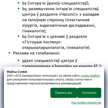
by (інтэрв'ю ўрачоў-спецыалістаў);
by, размяшчэнне інтэрв'ю спецыалістаў
цэнтра ў раздзеле «Часопіс» з выхадам
на галоўную старонку (пластычная
хірургія, эндаскапічныя даследаванні,
гінекалогія);
by (інтэрв'ю з урачамі ў раздзеле
«Гісторыя поспеху»:
отарыналарынгалогія, гінекалогія).
Рэклама на тэлебачанні:
удзел спецыалістаў цэнтра ў
тэлеперадачах «Здароўе» на канале БТ 1;
здымкі спецыалістаў цэнтра ў тэлешоу
Файлы Cookie
ОАО «АСБ Беларусбанк» использует на своем сайте
cookie-файлы
«Галерэя прыгажосці».
для улучшения пользовательского опыта, сбора статистики и
представления персонализированных рекомендаций.
Медыцынскі цэнтр «МЕДЫЦЫНСКІ ЦЭНТР» плануе пасля
атрымання ліцэнзіі пачаць супрацоўніцтва з асноўнымі
Принять все
Отклонить
Разліковае і
Дэпазіты
Эквайрынг
страхавымі кампаніямі ў Рэспубліцы Беларусь («Страхавая
Крэдытаванне
банкаўскае
для
арганізацый
1», «Страхавая 2», «Страхавая 3», «Страхавая 4»,
касавае
юрыдычных
гандлю
Настройка обработки
абслугоўванне
асоб
(сэрвісу)
«Страхавая 5», «Страхавая 6» і г.д.) і прадастаўляць паслугі