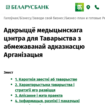
Галоўная
Бізнесу
Заводи свой бизнес
Бизнес-план и готовые 
Адкрыццё медыцынскага
цэнтра для Таварыства з
абмежаванай адказнасцю
Арганізацыя
Змест
1. Кароткія звесткі аб таварыстве
2. Характарыстыка таварыства і
стратэгіі яго развіцця
3. Апісанне і мэта праекта
4. Інфармацыя, разлікі і паказчыкі