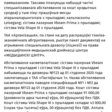
памяшканнем. Таксама плануецца набыццё часткі
спецыалізаванага абсталявання за кошт крэдытных
сродкаў у тым ліку: працоўныя месцы
атарыналарынголага з прыладамі; кальпаскопы
Leisegang; сістэма лазерная Vbeam Prima з прыладамі;
сістэма Vela Shape III з прыладамі.
ТАА «Арганізацыя», па стане на дату распрацоўкі тэхніка-
эканамічнага абгрунтавання, рыхтуе пакет дакументаў на
атрыманне спецыальнага дазволу (ліцэнзіі) на права
ажыццяўлення медыцынскай дзейнасці цэнтра
«МЕДЫЦЫНСКІ ЦЭНТР».
Абсталяванне касметалагічнае: сістэма лазерная Vbeam
Prima з прыладамі і сістэма Vela Shape III з прыладамі
набываецца па дагаворы №123 ад 01 студзеня 2020 года
заключаецца з ТАА «Пастаўшчык 1». Назва абсталявання
касметалагічнага паводле спецыфікацый №1 і №2 да
дагавора №123 ад 01 студзеня 2020 года. Кошт сістэмы
лазернай Vbeam Prima з прыладамі складае 91 000,00
(дзевяноста адна тысяча) еўра, 00 еўрацэнтаў без ПДК.
Кошт сістэмы Vela Shape III з прыладамі складае 43 000,00
(сорак тры тысячы) еўра, 00 еўрацэнтаў без ПДК. Аплата