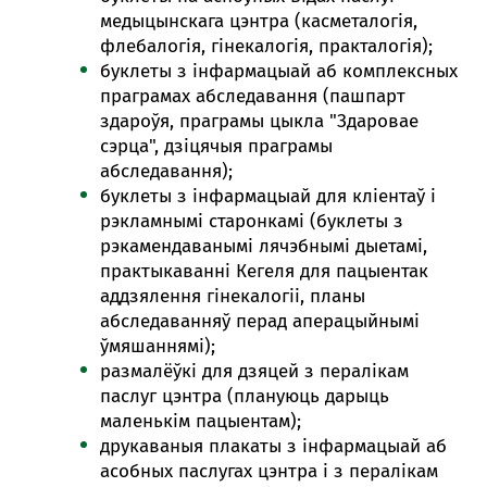
медыцынскага цэнтра (касметалогія,
флебалогія, гінекалогія, практалогія);
буклеты з інфармацыай аб комплексных
праграмах абследавання (пашпарт
здароўя, праграмы цыкла "Здаровае
сэрца", дзіцячыя праграмы
абследавання);
буклеты з інфармацыай для кліентаў і
рэкламнымі старонкамі (буклеты з
рэкамендаванымі лячэбнымі дыетамі,
практыкаванні Кегеля для пацыентак
аддзялення гінекалогіі, планы
абследаванняў перад аперацыйнымі
ўмяшаннямі);
размалёўкі для дзяцей з пералікам
паслуг цэнтра (плануюць дарыць
маленькім пацыентам);
друкаваныя плакаты з інфармацыай аб
асобных паслугах цэнтра і з пералікам