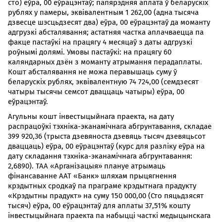
сто) еўра, 00 еўрацэнтаў; папярэдняя аплата ў беларускіх
рублях у памеры, эквівалентным 1 262,00 (адна тысяча
дзвесце шэсцьдзесят два) еўра, 00 еўрацэнтаў да моманту
адгрузкі абсталявання; астатняя частка аплачваецца па
факце пастаўкі на працягу 4 месяцаў з даты адгрузкі
роўнымі долямі. Умовы пастаўкі: на працягу 60
каляндарных дзён з моманту атрымання перадаплаты.
Кошт абсталявання не можа перавышаць суму ў
беларускіх рублях, эквівалентную 74 724,00 (семдзесят
чатыры тысячы семсот дваццаць чатыры) еўра, 00
еўрацэнтаў.
Агульны кошт інвестыцыйнага праекта, на дату
распрацоўкі тэхніка-эканамічнага абгрунтавання, складае
399 920,36 (трыста дзевяноста дзевяць тысяч дзевяцьсот
дваццаць) еўра, 00 еўрацэнтаў (курс для разліку еўра на
дату складання тэхніка-эканамічнага абгрунтавання:
2,6890). ТАА «Арганізацыя» плануе атрымаць
фінансаванне ААТ «Банк» шляхам прыцягнення
крэдытных сродкаў па праграме крэдытнага прадукту
«Крэдытны прадукт» на суму 150 000,00 (Сто пяцьдзясят
тысяч) еўра, 00 еўрацэнтаў для аплаты 37,51% кошту
інвестыцыйнага праекта па набыцці часткі медыцынскага