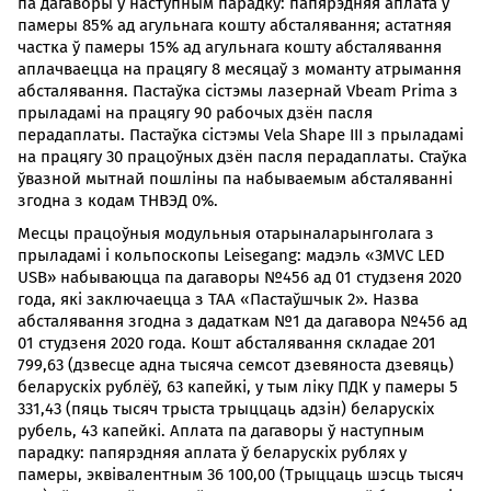
па дагаворы ў наступным парадку: папярэдняя аплата ў
памеры 85% ад агульнага кошту абсталявання; астатняя
частка ў памеры 15% ад агульнага кошту абсталявання
аплачваецца на працягу 8 месяцаў з моманту атрымання
абсталявання. Пастаўка сістэмы лазернай Vbeam Prima з
прыладамі на працягу 90 рабочых дзён пасля
перадаплаты. Пастаўка сістэмы Vela Shape III з прыладамі
на працягу 30 працоўных дзён пасля перадаплаты. Стаўка
ўвазной мытнай пошліны па набываемым абсталяванні
згодна з кодам ТНВЭД 0%.
Месцы працоўныя модульныя отарыналарынголага з
прыладамі і кольпоскопы Leisegang: мадэль «3MVC LED
USB» набываюцца па дагаворы №456 ад 01 студзеня 2020
года, які заключаецца з ТАА «Пастаўшчык 2». Назва
абсталявання згодна з дадаткам №1 да дагавора №456 ад
01 студзеня 2020 года. Кошт абсталявання складае 201
799,63 (дзвесце адна тысяча семсот дзевяноста дзевяць)
беларускіх рублёў, 63 капейкі, у тым ліку ПДК у памеры 5
331,43 (пяць тысяч трыста трыццаць адзін) беларускіх
рубель, 43 капейкі. Аплата па дагаворы ў наступным
парадку: папярэдняя аплата ў беларускіх рублях у
памеры, эквівалентным 36 100,00 (Трыццаць шэсць тысяч