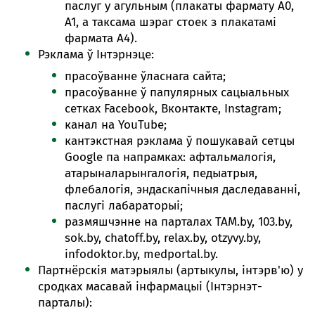
паслуг у агульным (плакаты фармату А0,
А1, а таксама шэраг стоек з плакатамі
фармата А4).
Рэклама ў Інтэрнэце:
прасоўванне ўласнага сайта;
прасоўванне ў папулярных сацыальных
сетках Facebook, Вконтакте, Instagram;
канал на YouTube;
кантэкстная рэклама ў пошукавай сетцы
Google па напрамках: афтальмалогія,
атарыналарынгалогія, педыатрыя,
флебалогія, эндаскапічныя даследаванні,
паслугі лабараторыі;
размяшчэнне на парталах TAM.by, 103.by,
sok.by, chatoff.by, relax.by, otzyvy.by,
infodoktor.by, medportal.by.
Партнёрскія матэрыялы (артыкулы, інтэрв'ю) у
сродках масавай інфармацыі (Інтэрнэт-
парталы):