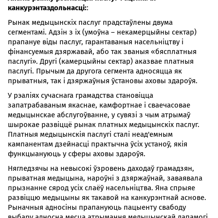
канкурэнтаздольнасці:
:
Рынак медыцынскіх паслуг прадстаўлены двума
сегментамі. Адзін з іх (умоўна – некамерцыйны сектар)
прапануе віды паслуг, гарантаваныя насельніцтву і
фінансуемыя дзяржавай, або так званыя «бясплатныя
паслугі». Другі (камерцыйны сектар) аказвае платныя
паслугі. Прычым да другога сегмента адносяцца як
прыватныя, так і дзяржаўныя ўстановы аховы здароўя.
У рэаліях сучаснага грамадства становіцца
запатрабаваным якаснае, камфортнае і сваечасовае
медыцынскае абслугоўванне, у сувязі з чым атрымаў
шырокае развіццё рынак платных медыцынскіх паслуг.
Платныя медыцынскія паслугі сталі неад'емным
кампанентам дзейнасці практычна ўсіх устаноў, якія
функцыануюць у сферы аховы здароўя.
Нягледзячы на невысокі ўзровень даходаў грамадзян,
прыватная медыцына, нароўні з дзяржаўнай, заваявала
прызнанне сярод усіх слаёў насельніцтва. Яна спрыяе
развіццю медыцыны як такавой на канкурэнтнай аснове.
Рыначныя адносіны прапануюць пацыенту свабоду
выбару адносна месца атрымання медыцынскай дапамогі.