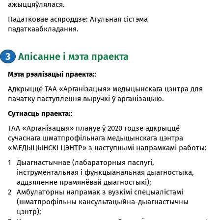
ажыццяўлялася.
Падатковае асяроддзе:
Агульная сістэма
падаткаабкладання.
3
Апісанне і мэта праекта
Мэта рэалізацыі праекта:
:
Адкрыццё ТАА «Арганізацыя» медыцынскага цэнтра для
пачатку паступлення выручкі ў арганізацыю.
Сутнасць праекта:
:
ТАА «Арганізацыя» плануе ў 2020 годзе адкрыццё
сучаснага шматпрофільнага медыцынскага цэнтра
«МЕДЫЦЫНСКІ ЦЭНТР» з наступнымі напрамкамі работы:
Дыагнастычнае (лабараторныя паслугі,
інструментальная і функцыанальная дыагностыка,
аддзяленне прамянёвай дыагностыкі);
Амбулаторны напрамак з вузкімі спецыалістамі
(шматпрофільны кансультацыйна-дыагнастычны
цэнтр);