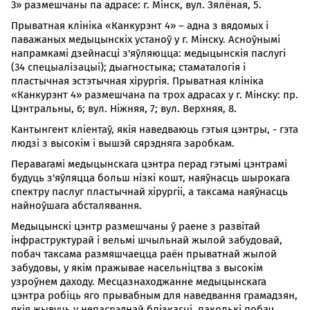
3» размешчаны па адрасе: г. Мінск, вул. Зялёная, 5.
Прыватная клініка «Канкурэнт 4» – адна з вядомых і
паважаных медыцынскіх устаноў у г. Мінску. Асноўнымі
напрамкамі дзейнасці з'яўляюцца: медыцынскія паслугі
(34 спецыалізацыі); дыагностыка; стаматалогія і
пластычная эстэтычная хірургія. Прыватная клініка
«Канкурэнт 4» размешчана па трох адрасах у г. Мінску: пр.
Цэнтральны, 6; вул. Ніжняя, 7; вул. Верхняя, 8.
Кантынгент кліентаў, якія наведваюць гэтыя цэнтры, - гэта
людзі з высокім і вышэй сярэдняга заробкам.
Перавагамі медыцынскага цэнтра перад гэтымі цэнтрамі
будуць з'яўляцца больш нізкі кошт, наяўнасць шырокага
спектру паслуг пластычнай хірургіі, а таксама наяўнасць
найноўшага абсталявання.
Медыцынскі цэнтр размешчаны ў раене з развітай
інфраструктурай і вельмі шчыльнай жылой забудовай,
побач таксама размяшчаецца раён прыватнай жылой
забудовы, у якім пражывае насельніцтва з высокім
узроўнем даходу. Месцазнаходжанне медыцынскага
цэнтра робіць яго прывабным для наведвання грамадзян,
якія жывуць у непасрэднай блізкасці, паколькі побач