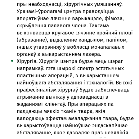
пры неабходнасці, хірургічных умяшанняў.
Урачамі-ўролагамі цэнтра праводзіцца
аператыўнае лячэнне варыкацэле, фімоза,
скрыўлення палавога члена. Таксама
выконваецца кругавое сячэнне крайняй плоці
(абразанне), выдаленне кандылом, папілом,
іншых утварэнняў ў вобласці мочапалавых
органаў з выкарыстаннем лазера.
Хірургія. Хірургія цэнтра будзе мець шэраг
напрамкаў: гэта шырокі спектр эстэтычных
пластычных аперацый, з выкарыстаннем
найноўшага абсталявання і тэхналогій. Высокі
прафесіяналізм хірургаў будзе забяспечваць
атрыманне вынікаў у адпаведнасці з
жаданнямі кліентаў. Пры аперацыях па
падцяжцы мяккіх тканін твара, якія
валодаюць эфектам амаладжэння твара, будзе
выкарыстоўвацца найноўшае эндаскапічнае
абсталяванне, якое дазваляе праз невялікія