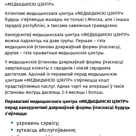
«МЕДЫЦЫНСКІ ЦЭНТР».
Кліентамі медыцынскага цэнтра «МЕДЫЦЫНСКІ ЦЭНТР»
будуць з'яўляецца жыхары не толькі г.Мінска, але і іншых
гарадоў рэспублікі, а таксама замежныя грамадзяне.
Канкурэнтаў медыцынскага цэнтра «МЕДЫЦЫНСКІ ЦЭНТР»
можна падзяліць на дзве групы. Першая – гэта
медыцынскія ўстановы дзяржаўнай формы ўласнасці,
другая – гэта прыватныя медыцынскія цэнтры.
У медыцынскія ўстановы дзяржаўнай формы ўласнасці
звяртаюцца кліенты з сярэднім і ніжэй сярэдняга
дастаткам. Адзінай іх перавагай перад медыцынскім
цэнтрам «МЕДЫЦЫНСКІ ЦЭНТР» з'яўляецца кошт
прадстаўляемых паслуг. Аднак чэргі на аперацыі ў такія
ўстановы могуць дасягаць 2-3 месяцы і больш.
Перавагамі медыцынскага цэнтра «МЕДЫЦЫНСКІ ЦЭНТР»
перад канкурэнтамі дзяржаўнай формы ўласнасці будуць
з’яўляцца:
узровень сэрвісу;
хуткасць абслугоўвання;