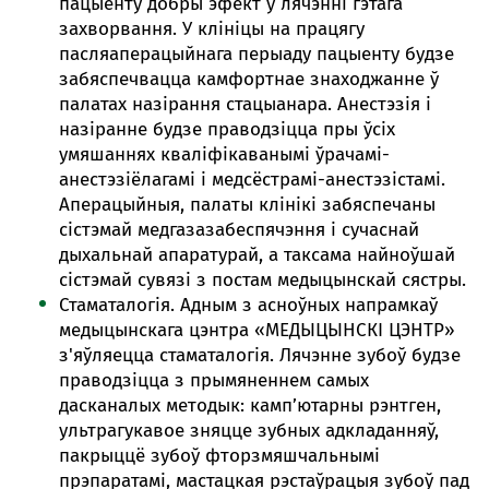
пацыенту добры эфект у лячэнні гэтага
захворвання. У клініцы на працягу
пасляаперацыйнага перыаду пацыенту будзе
забяспечвацца камфортнае знаходжанне ў
палатах назірання стацыанара. Анестэзія і
назіранне будзе праводзіцца пры ўсіх
умяшаннях кваліфікаванымі ўрачамі-
анестэзіёлагамі і медсёстрамі-анестэзістамі.
Аперацыйныя, палаты клінікі забяспечаны
сістэмай медгазазабеспячэння і сучаснай
дыхальнай апаратурай, а таксама найноўшай
сістэмай сувязі з постам медыцынскай сястры.
Стаматалогія. Адным з асноўных напрамкаў
медыцынскага цэнтра «МЕДЫЦЫНСКІ ЦЭНТР»
з'яўляецца стаматалогія. Лячэнне зубоў будзе
праводзіцца з прымяненнем самых
дасканалых методык: камп’ютарны рэнтген,
ультрагукавое зняцце зубных адкладанняў,
пакрыццё зубоў фторзмяшчальнымі
прэпаратамі, мастацкая рэстаўрацыя зубоў пад