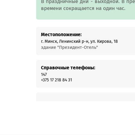
В праздничные дни - выходной. В пр
Онлайн-к
времени сокращается на один час.
пн—пт 9:0
* кроме п
Местоположение:
Сп
г. Минск, Ленинский р-н, ул. Кирова, 18
здание "Президент-Отель"
Контакт-
Контакты
Справочные телефоны:
147
+375 17 218 84 31