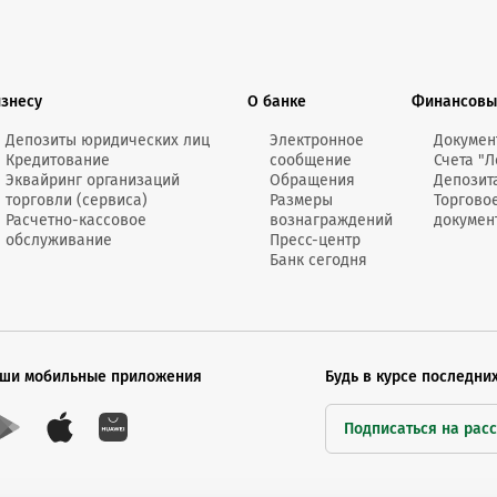
изнесу
О банке
Финансовы
Депозиты юридических лиц
Электронное
Докумен
Кредитование
сообщение
Счета "Л
Эквайринг организаций
Обращения
Депозит
торговли (сервиса)
Размеры
Торгово
Расчетно-кассовое
вознаграждений
докумен
обслуживание
Пресс-центр
Банк сегодня
ши мобильные приложения
Будь в курсе последни
Подписаться на рас