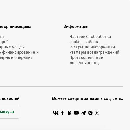
м организациям
Информация
ты
Настройка обработки
оро"
cookie-файлов
арные услуги
Раскрытие информации
е финансирование и
Размеры вознаграждений
тарные операции
Противодействие
мошенничеству
х новостей
Можете следить за нами в соц. сетях
сылку