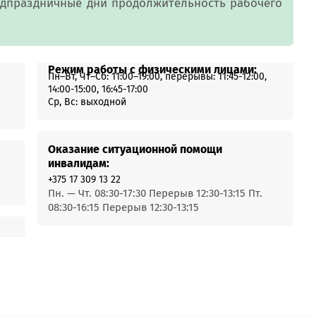
MobiTeen
едпраздничные дни продолжительность рабочего
онсультант:
0 - 20:00*
раздничных дней
Swoo Pay
Переводы по
Режим работы с физическими лицами:
Пн–Вт, Чт–Сб: 11:00–19:00, перерывы: 11:45-12:00,
номеру
росить онлайн
14:00-15:00, 16:45-17:00
телефона Visa
Ср, Вс: выходной
Подробнее
центр
Оказание ситуационной помощи
инвалидам:
+375 17 309 13 22
Пн. — Чт. 08:30-17:30 Перерыв 12:30-13:15 Пт.
08:30-16:15 Перерыв 12:30-13:15