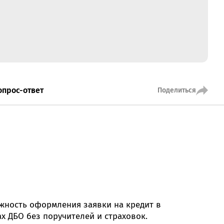
MobiTeen
онсультант:
0 - 20:00*
раздничных дней
Swoo Pay
Переводы по
номеру
росить онлайн
телефона Visa
опрос-ответ
Поделиться
Подробнее
центр
жность оформления заявки на кредит в
х ДБО без поручителей и страховок.