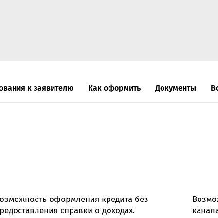
Онлайн-к
пн—пт 9:0
* кроме п
Сп
ования к заявителю
Как оформить
Документы
В
Контакт-
Контакты
озможность оформления кредита без
Возмо
редоставления справки о доходах.
канала