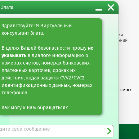
 Злата
м организациям
Информация
ты
Настройка обработки
Здравствуйте! Я Виртуальный
оро"
cookie-файлов
консультант Злата.
арные услуги
Раскрытие информации
е финансирование и
Размеры вознаграждений
тарные операции
Противодействие
В целях Вашей безопасности прошу
не
мошенничеству
указывать
в диалоге информацию о
номерах счетов, номерах банковских
платежных карточек, сроках их
действия, кодах защиты CVV2/CVC2,
идентификационных данных, номерах
х новостей
Можете следить за нами в соц. сетях
телефонов.
сылку
Как могу к Вам обращаться?