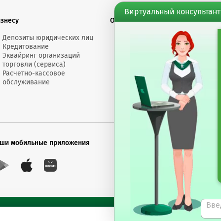
Виртуальный консультант
изнесу
О банке
Финансовы
Депозиты юридических лиц
Электронное
Докумен
Кредитование
сообщение
Счета "Л
Эквайринг организаций
Обращения
Депозит
торговли (сервиса)
Размеры
Торгово
Расчетно-кассовое
вознаграждений
докумен
обслуживание
Пресс-центр
Банк сегодня
ши мобильные приложения
Будь в курсе последни
Подписаться на рас