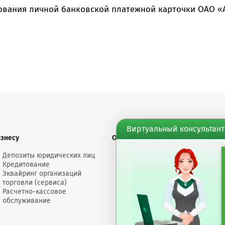
ования личной банковской платежной карточки ОАО «
Виртуальный консультант
изнесу
О банке
Финансовы
Депозиты юридических лиц
Электронное
Докумен
Кредитование
сообщение
Счета "Л
Эквайринг организаций
Обращения
Депозит
торговли (сервиса)
Размеры
Торгово
Расчетно-кассовое
вознаграждений
докумен
обслуживание
Пресс-центр
Банк сегодня