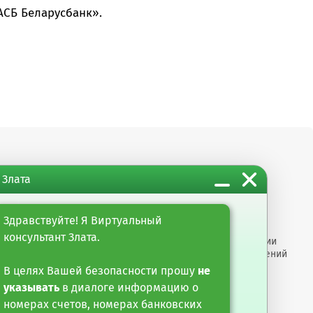
АСБ Беларусбанк».
 Злата
м организациям
Информация
ты
Настройка обработки
Здравствуйте! Я Виртуальный
оро"
cookie-файлов
консультант Злата.
арные услуги
Раскрытие информации
е финансирование и
Размеры вознаграждений
тарные операции
Противодействие
В целях Вашей безопасности прошу
не
мошенничеству
указывать
в диалоге информацию о
номерах счетов, номерах банковских