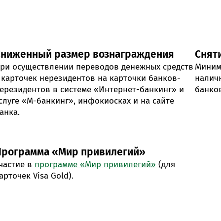
Сниженный размер вознаграждения
Снят
ри осуществлении переводов денежных средств
Миним
 карточек нерезидентов на карточки банков-
налич
ерезидентов в системе «Интернет-банкинг» и
банко
слуге «М-банкинг», инфокиосках и на сайте
анка.
Программа «Мир привилегий»
частие в
программе «Мир привилегий»
(для
арточек Visa Gold).