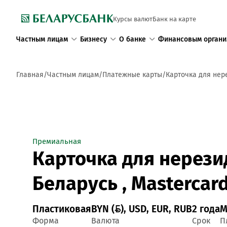
Курсы валют
Банк на карте
Частным лицам
Бизнесу
О банке
Финансовым органи
Главная
Частным лицам
Платежные карты
Карточка для нер
Премиальная
Карточка для нерези
Беларусь , Mastercar
Пластиковая
BYN (), USD, EUR, RUB
2 года
M
Форма
Валюта
Срок
П