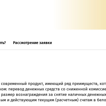
Онлайн-к
пн—пт 9:0
* кроме п
Сп
ть?
Рассмотрение заявки
Контакт-
Контакты
 – современный продукт, имеющий ряд преимуществ, к
ежом: перевод денежных средств со сниженной комисси
 размер вознаграждения за снятие наличных денежных 
ым и действующим текущим (расчетным) счетам в белор