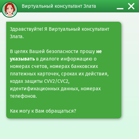
Виртуальный консультант Злата
Главная
Бизнесу
Поддержка бизнеса
Здравствуйте! Я Виртуальный консультант
Злата.
Поддержка бизнеса
В целях Вашей безопасности прошу
не
указывать
в диалоге информацию о
ОАО "АСБ Беларусбанк" предлагает комплексную
номерах счетов, номерах банковских
поддержку бизнеса: партнерские программы,
платежных карточек, сроках их действия,
кредитование на приобретение товаров и услуги
кодах защиты CVV2/CVC2,
банкострахования. Банк предлагет финансовые решения,
которые помогают компаниям уверенно развиваться и
идентификационных данных, номерах
защищать свои интересы.
телефонов.
Банкострахование
Партнерские программы
Как могу к Вам обращаться?
Кредитование приобретения товаров (работ,
услуг) физическими лицами