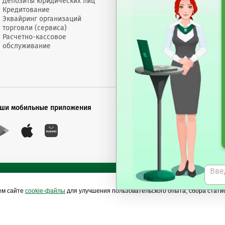
Депозиты юридических лиц
Электронное
Докумен
Кредитование
сообщение
Счета "Л
Эквайринг организаций
Обращения
Депозит
торговли (сервиса)
Размеры
Торгово
Расчетно-кассовое
вознаграждений
докумен
обслуживание
Пресс-центр
Банк сегодня
ши мобильные приложения
Будь в курсе последни
Подписаться на рас
ем сайте
cookie-файлы
для улучшения пользовательского опыта, сбора стат
Сайты Беларусбанка