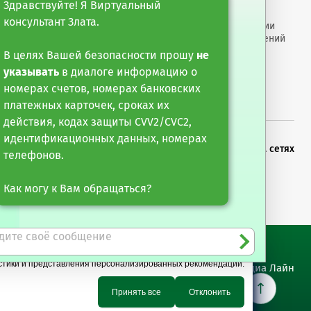
ты
Настройка обработки
Здравствуйте! Я Виртуальный
оро"
cookie-файлов
консультант Злата.
арные услуги
Раскрытие информации
е финансирование и
Размеры вознаграждений
тарные операции
Противодействие
В целях Вашей безопасности прошу
не
мошенничеству
указывать
в диалоге информацию о
номерах счетов, номерах банковских
платежных карточек, сроках их
действия, кодах защиты CVV2/CVC2,
идентификационных данных, номерах
х новостей
Можете следить за нами в соц. сетях
телефонов.
сылку
Как могу к Вам обращаться?
истики и представления персонализированных рекомендаций.
Сайт разработан Медиа Лайн
Принять все
Отклонить