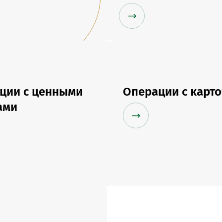
Онлайн-к
пн—пт 9:0
* кроме п
Сп
ции с ценными
Операции с карт
Контакт-
ами
Контакты