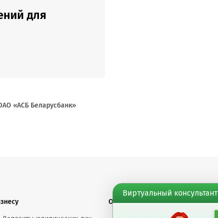
ений для
ОАО «АСБ Беларусбанк»
Виртуальный консультант
изнесу
О банке
Финансовы