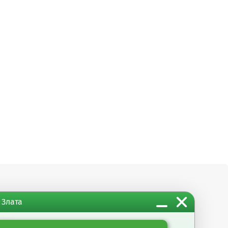
 Злата
м организациям
Информация