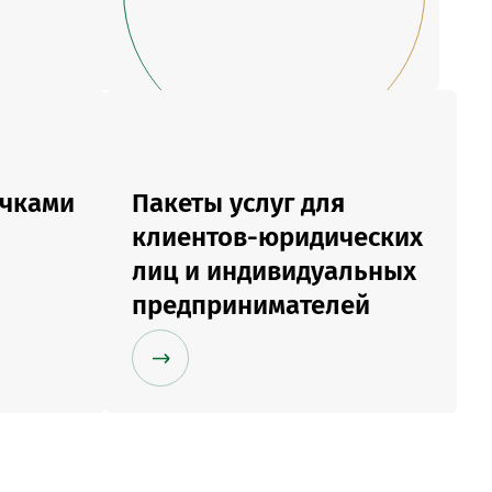
MobiTeen
онсультант:
0 - 20:00*
раздничных дней
Swoo Pay
Переводы по
номеру
росить онлайн
телефона Visa
очками
Пакеты услуг для
Подробнее
центр
клиентов-юридических
лиц и индивидуальных
предпринимателей