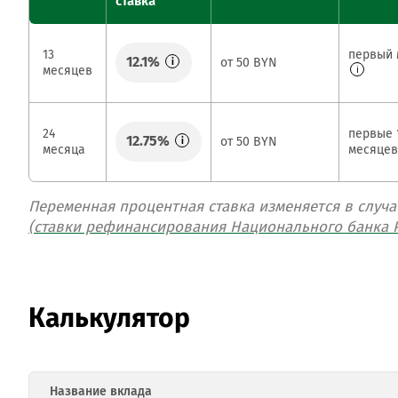
ставка
13
первый 
12.1%
от 50 BYN
i
месяцев
i
24
первые 
12.75%
от 50 BYN
i
месяца
месяце
Переменная процентная ставка изменяется в случ
(ставки рефинансирования Национального банка Р
Калькулятор