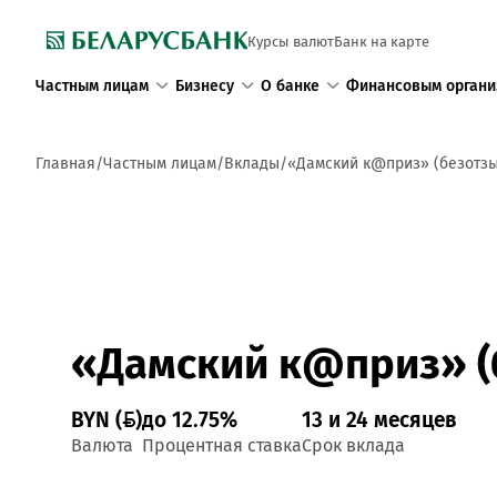
Курсы валют
Банк на карте
Частным лицам
Бизнесу
О банке
Финансовым органи
Главная
Частным лицам
Вклады
«Дамский к@приз» (безотз
«Дамский к@приз» (
BYN ()
до 12.75%
13 и 24 месяцев
Валюта
Процентная ставка
Срок вклада