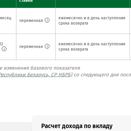
ставки
месяц
ежемесячно и в день наступления
переменная
i
срока возврата
12
ежемесячно и в день наступления
переменная
i
в
срока возврата
i
ае изменения базового показателя
еспублики Беларусь, СР НБРБ)
со следующего дня посл
Расчет дохода по вкладу