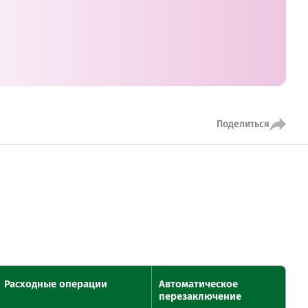
MobiTeen
онсультант:
0 - 20:00*
раздничных дней
Swoo Pay
Переводы по
номеру
росить онлайн
телефона Visa
Поделиться
Подробнее
центр
Расходные операции
Автоматическое
перезаключение