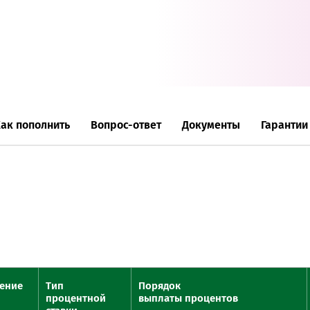
Онлайн-к
пн—пт 9:0
* кроме п
Сп
ак пополнить
Вопрос-ответ
Документы
Гарантии
Контакт-
Контакты
ение
Тип
Порядок
процентной
выплаты процентов