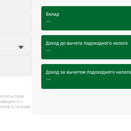
Вклад
—
Доход до вычета подоходного налога
—
Доход за вычетом подоходного налога
—
зательством
риводятся с
ентов в течение