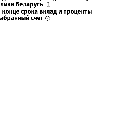
блики Беларусь
i
в конце срока вклад и проценты
выбранный счет
i