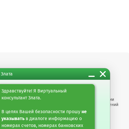
 Злата
м организациям
Информация
ты
Настройка обработки
Здравствуйте! Я Виртуальный
оро"
cookie-файлов
консультант Злата.
арные услуги
Раскрытие информации
е финансирование и
Размеры вознаграждений
тарные операции
Противодействие
В целях Вашей безопасности прошу
не
мошенничеству
указывать
в диалоге информацию о
номерах счетов, номерах банковских