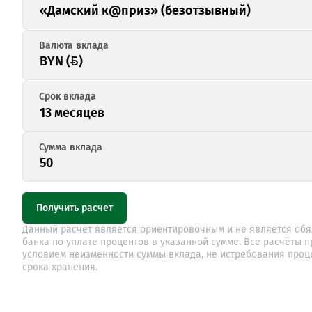
«Дамский к@приз» (безотзывный)
BYN ()
13 месяцев
Получить расчет
Данный расчет является ориентировочным и не является обя
банка по уплате процентов в указанной сумме. Все расчёты п
условием неизменности суммы вклада, не истребования проц
срока хранения.