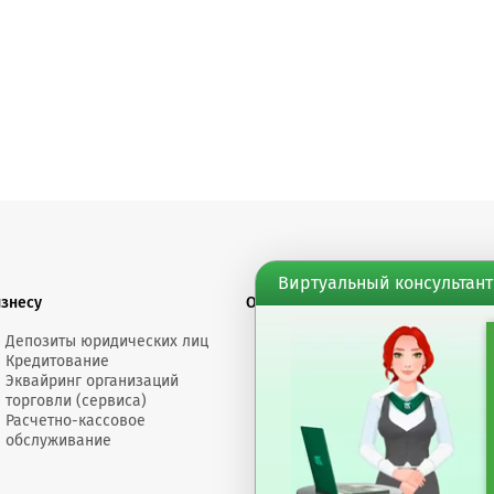
Виртуальный консультант
изнесу
О банке
Финансовы
Депозиты юридических лиц
Электронное
Докумен
Кредитование
сообщение
Счета "Л
Эквайринг организаций
Обращения
Депозит
торговли (сервиса)
Размеры
Торгово
Расчетно-кассовое
вознаграждений
докумен
обслуживание
Пресс-центр
Банк сегодня