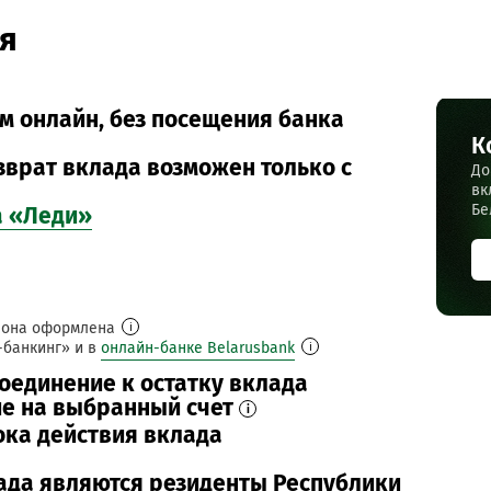
я
 онлайн, без посещения банка
К
зврат вклада возможен только с
До
вк
Бе
а «Леди»
му она оформлена
i
-банкинг» и в
онлайн-банке Belarusbank
i
оединение к остатку вклада
ие на выбранный счет
i
ка действия вклада
ада являются резиденты Республики