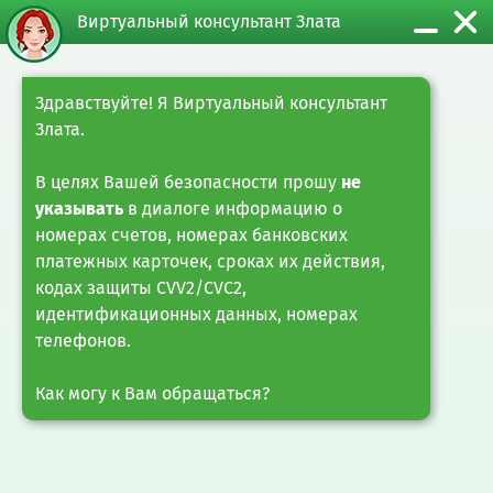
Виртуальный консультант Злата
Главная
Частным лицам
Вклады
«Большие возможности онл@й
Здравствуйте! Я Виртуальный консультант
Злата.
В целях Вашей безопасности прошу
не
указывать
в диалоге информацию о
номерах счетов, номерах банковских
платежных карточек, сроках их действия,
кодах защиты CVV2/CVC2,
идентификационных данных, номерах
телефонов.
«Большие возможности
онл@йн» (безотзывный) в
Как могу к Вам обращаться?
евро
EUR
Валюта