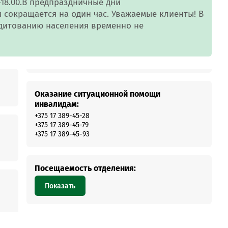
MobiTeen
-18.00.В предпраздничные дни
онсультант:
сокращается на один час. Уважаемые клиенты! В
0 - 20:00*
едитованию населения временно не
раздничных дней
Swoo Pay
Переводы по
номеру
росить онлайн
телефона Visa
Оказание ситуационной помощи
Подробнее
инвалидам:
центр
+375 17 389-45-28
+375 17 389-45-79
+375 17 389-45-93
Посещаемость отделения:
Показать