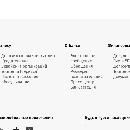
изнесу
О банке
Финансовы
Депозиты юридических лиц
Электронное
Докумен
Кредитование
сообщение
Счета "Л
Эквайринг организаций
Обращения
Депозит
торговли (сервиса)
Размеры
Торгово
Расчетно-кассовое
вознаграждений
докумен
обслуживание
Пресс-центр
Банк сегодня
ши мобильные приложения
Будь в курсе последни