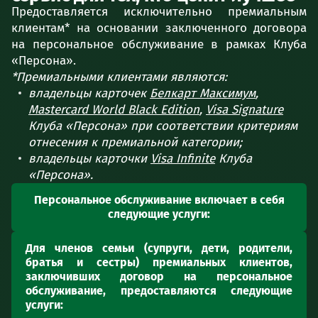
Предоставляется исключительно премиальным
клиентам* на основании заключенного договора
на персональное обслуживание в рамках Клуба
«Персона».
*Премиальными клиентами являются:
владельцы карточек
Белкарт Максимум
,
Mastercard World Black Edition
,
Visa Signature
Клуба «Персона» при соответствии критериям
отнесения к премиальной категории;
владельцы карточки
Visa Infinite
Клуба
«Персона».
Персональное обслуживание включает в себя
следующие услуги:
обслуживание премиального клиента в VIP-
Для членов семьи (супруги, дети, родители,
зоне (VIP-офисе) банка в удобное для
братья и сестры) премиальных клиентов,
клиента время (в рамках установленного
заключивших договор на персональное
режима работы с клиентами) и закрепление
обслуживание, предоставляются следующие
за ним персонального менеджера;
услуги: