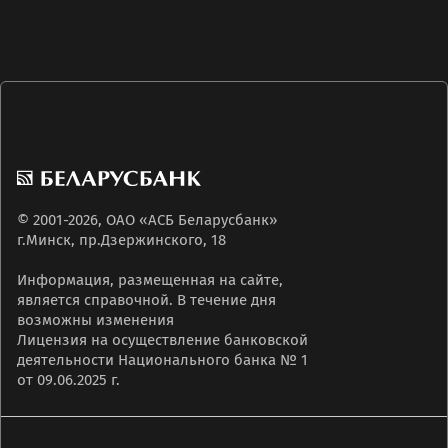
г. Гомель, пр. Ленина, 19;
организация приоритетного обслуживания (в
г. Гродно, ул. Ожешко, 4;
подразделениях банка, в которых есть такая
г. Лида, ул. Советская, 17;
возможность, с предварительным
г. Могилев, ул. Первомайская, 71а-2.
согласованием времени посещения с
VIP-офис:
персональным менеджером);
г. Минск, пр-т Дзержинского, 18.
подготовка необходимых документов для
совершения операций премиальным
клиентом;
сопровождение премиального клиента при
© 2001-2026, ОАО «АСБ Беларусбанк»
проведении операций.
г.Минск, пр.Дзержинского, 18
Информация, размещенная на сайте,
является справочной. В течение дня
возможны изменения
Лицензия на осуществление банковской
деятельности Национального банка № 1
от 09.06.2025 г.