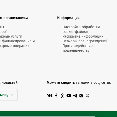
MobiTeen
онсультант:
0 - 20:00*
м организациям
Информация
раздничных дней
Swoo Pay
Переводы по
ты
Настройка обработки
номеру
оро"
cookie-файлов
росить онлайн
телефона Visa
арные услуги
Раскрытие информации
е финансирование и
Размеры вознаграждений
тарные операции
Противодействие
Подробнее
мошенничеству
центр
х новостей
Можете следить за нами в соц. сетях
сылку