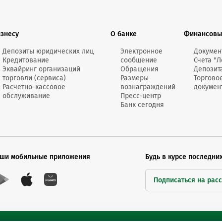
Онлайн-к
пн—пт 9:0
изнесу
О банке
Финансовы
* кроме п
Депозиты юридических лиц
Электронное
Докумен
Кредитование
сообщение
Счета "Л
Сп
Эквайринг организаций
Обращения
Депозит
торговли (сервиса)
Размеры
Торгово
Расчетно-кассовое
вознаграждений
докумен
обслуживание
Пресс-центр
Контакт-
Банк сегодня
Контакты
ши мобильные приложения
Будь в курсе последни
Подписаться на рас