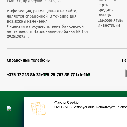
г.Минск, пр.Дзержинского, 18
также контакт-центре ОАО «АСБ Беларусбанк» 
Беларусбанк» и ОАО «Белагропромбанк».
карты
также контакт-центре ОАО «АСБ Беларусбанк» 
Кредиты
Информация, размещенная на сайте,
Для получения дохода и погашения каждой ко
Найти ближайшее отделение банка, в кот
Вклады
является справочной. В течение дня
Самозанятым
агента, продавшего облигацию.
возможны изменения
документарными облигациями можно
здесь
ли
Инвестиции
Лицензия на осуществление банковской
деятельности Национального банка № 1 от
09.06.2025 г.
Справочные телефоны
На
+375 17 218 84 31
+375 25 767 88 77 Life
147
Файлы Cookie
ОАО «АСБ Беларусбанк» использует на сво