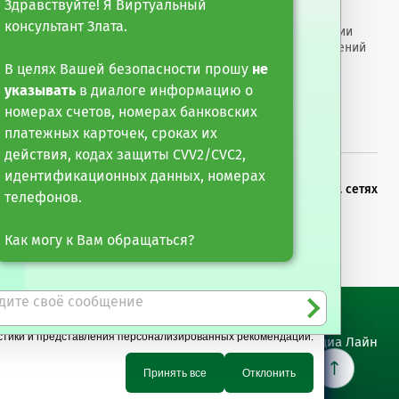
Здравствуйте! Я Виртуальный
оро"
cookie-файлов
консультант Злата.
арные услуги
Раскрытие информации
мо обращаться только в подразделения банка-
роцентов, погашение) с государственными
е финансирование и
Размеры вознаграждений
тарные операции
Противодействие
В целях Вашей безопасности прошу
не
мошенничеству
указывать
в диалоге информацию о
номерах счетов, номерах банковских
платежных карточек, сроках их
действия, кодах защиты CVV2/CVC2,
идентификационных данных, номерах
х новостей
Можете следить за нами в соц. сетях
телефонов.
сылку
Как могу к Вам обращаться?
истики и представления персонализированных рекомендаций.
Сайт разработан Медиа Лайн
Принять все
Отклонить