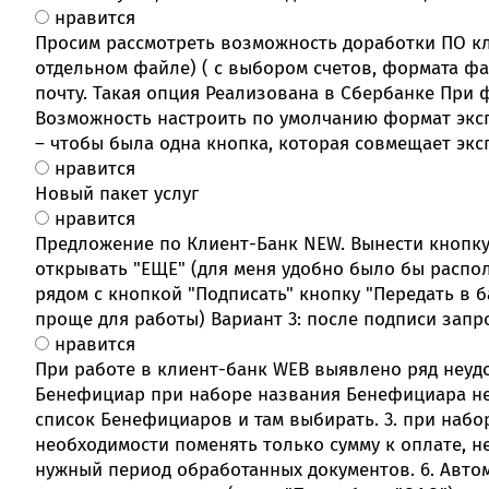
нравится
Просим рассмотреть возможность доработки ПО кл
отдельном файле) ( с выбором счетов, формата ф
почту. Такая опция Реализована в Сбербанке При
Возможность настроить по умолчанию формат эксп
– чтобы была одна кнопка, которая совмещает экс
нравится
Новый пакет услуг
нравится
Предложение по Клиент-Банк NEW. Вынести кнопку "
открывать "ЕЩЕ" (для меня удобно было бы располо
рядом с кнопкой "Подписать" кнопку "Передать в б
проще для работы) Вариант 3: после подписи запр
нравится
При работе в клиент-банк WEB выявлено ряд неудо
Бенефициар при наборе названия Бенефициара не 
список Бенефициаров и там выбирать. 3. при набо
необходимости поменять только сумму к оплате, н
нужный период обработанных документов. 6. Автом