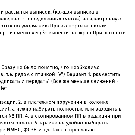
онсультант:
й рассылки выписок, (каждая выписка в
0 - 20:00*
недельно с определенных счетов) на электронную
раздничных дней
роты» по умолчанию При экспорте выписки:
Мобильное
Электронная
«Счет-фактура
приложение M-
торговая
онлайн» -
орт из меню «ещё» вынести на экран При экспорте
Business
площадка
«Оформление
росить онлайн
Belarusbank
счета-
фактуры»
центр
. Сразу не было понятно, что необходимо
т.е. рядом с птичкой "V") Вариант 1: разместить
Информационные
Страхование
Сервис
платежные API
проверки
одписать и передать" (Все же меньше движений -
контрагентов
Нет
изации. 2. в платежном поручении в колонке
Подробнее
и), а нужно набирать полностью или заходить в
тся № ПП. 4. в скопированном ПП в редакции при
яется оплата. 5. крайне не удобно выбирать
е ИМНС, ФСЗН и т.д. Так же предлагаю