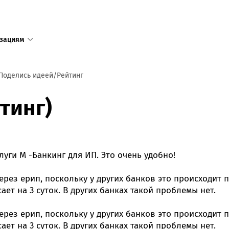
зациям
1
Поделись идеей
Рейтинг
Единый с
тинг)
доступен
+375 17 
+375 25 
уги М -Банкинг для ИП. Это очень удобно!
в том числ
пределов 
рез ерип, поскольку у других банков это происходит п
ет на 3 суток. В других банках такой проблемы нет.
Режим ра
пн—пт 8:3
рез ерип, поскольку у других банков это происходит п
сб—вс 9:0
ет на 3 суток. В других банках такой проблемы нет.