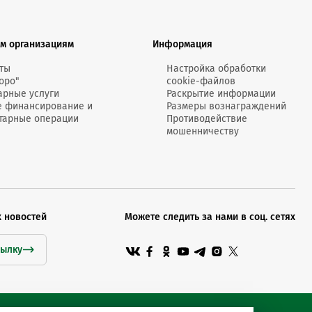
м организациям
Информация
ты
Настройка обработки
оро"
cookie-файлов
арные услуги
Раскрытие информации
е финансирование и
Размеры вознаграждений
тарные операции
Противодействие
мошенничеству
х новостей
Можете следить за нами в соц. сетях
сылку