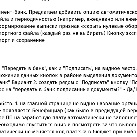
Онлайн-к
иент-банк. Предлагаем добавить опцию автоматическо
пн—пт 9:0
айла и периодичностью (например, ежедневно или еже
* кроме п
 формирование выписки признак «скрыть нулевые обо
ортного файла (каждый раз не выбирать) Кнопку эксп
Сп
порт и сохранение
Контакт-
Контакты
Передать в банк", как и "Подписать", на видное место
жение данных кнопок в районе выделения документов, 
анк" Вариант 2: создать рядом с "Подписать" кнопку "П
ос на "передать в банк подписанные документы?" - Да/
бств: 1. на главной странице не видно название орган
появляется Бенефициар (как было в предыдущей верси
ре ПП на заработную плату автоматически не заполняе
еобходимо спуститься вниз и посмотреть за что выполн
атически не меняется код платежа в бюджет при выбор