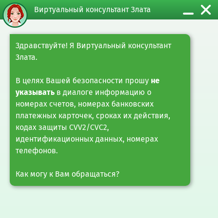
Виртуальный консультант Злата
Главная
Бизнесу
Онлайн-Сервисы
Информационные платежные
Здравствуйте! Я Виртуальный консультант
Злата.
Информационные платежные
API
В целях Вашей безопасности прошу
не
указывать
в диалоге информацию о
номерах счетов, номерах банковских
платежных карточек, сроках их действия,
кодах защиты CVV2/CVC2,
идентификационных данных, номерах
телефонов.
Как могу к Вам обращаться?