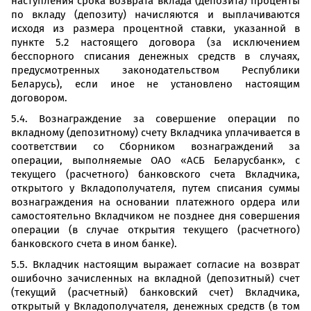
наступления срока возврата вклада (депозита) проценты
по вкладу (депозиту) начисляются и выплачиваются
исходя из размера процентной ставки, указанной в
пункте 5.2 настоящего договора (за исключением
бесспорного списания денежных средств в случаях,
предусмотренных законодательством Республики
Беларусь), если иное не установлено настоящим
договором.
5.4. Вознаграждение за совершение операции по
вкладному (депозитному) счету Вкладчика уплачивается в
соответствии со Сборником вознаграждений за
операции, выполняемые ОАО «АСБ Беларусбанк», с
текущего (расчетного) банковского счета Вкладчика,
открытого у Вкладополучателя, путем списания суммы
вознаграждения на основании платежного ордера или
самостоятельно Вкладчиком не позднее дня совершения
операции (в случае открытия текущего (расчетного)
банковского счета в ином банке).
5.5. Вкладчик настоящим выражает согласие на возврат
ошибочно зачисленных на вкладной (депозитный) счет
(текущий (расчетный) банковский счет) Вкладчика,
открытый у Вкладополучателя, денежных средств (в том