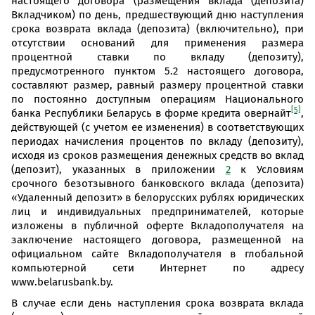
настоящего договора (размещения вклада (депозита)
Вкладчиком) по день, предшествующий дню наступления
срока возврата вклада (депозита) (включительно), при
отсутствии оснований для применения размера
процентной ставки по вкладу (депозиту),
предусмотренного пунктом 5.2 настоящего договора,
составляют размер, равный размеру процентной ставки
по постоянно доступным операциям Национального
[5]
банка Республики Беларусь в форме кредита овернайт
,
действующей (с учетом ее изменения) в соответствующих
периодах начисления процентов по вкладу (депозиту),
исходя из сроков размещения денежных средств во вклад
(депозит), указанных в приложении
2
к Условиям
срочного безотзывного банковского вклада (депозита)
«Удаленный депозит» в белорусских рублях юридических
лиц и индивидуальных предпринимателей, которые
изложены в публичной оферте Вкладополучателя на
заключение настоящего договора, размещенной на
официальном сайте Вкладополучателя в глобальной
компьютерной сети Интернет по адресу
www.belarusbank.by.
В случае если день наступления срока возврата вклада