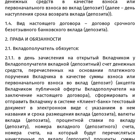
денежных средств в качестве взноса или
первоначального взноса во вклад (депозит) (далее – день
наступления срока возврата вклада (депозита)).
1.4. Вид настоящего договора – договор срочного
безотзывного банковского вклада (депозита).
2. ПРАВА И ОБЯЗАННОСТИ
2.1. Вкладополучатель обязуется:
2.1.1. в день зачисления на открытый Вкладчиком у
Вкладополучателя вкладной (депозитный) счет денежных
средств, перечисленных на основании платежного
поручения Вкладчика в качестве суммы взноса или
первоначального взноса во вклад (депозит) (акцепта
Вкладчиком публичной оферты Вкладополучателя на
заключение настоящего договора), сформировать и
отправить Вкладчику в системе «Клиент-банк» текстовый
документ в электронном виде с указанием в нем
названия и срока размещения вклада (депозита), валюты
вклада (депозита), процентной ставки по вкладу
(депозиту), номера вкладного (депозитного) счета,
номера счета, на который будут перечисляться
начисленные по вкладу (депозиту) проценты, суммы