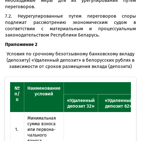
необходимые меры для их урегулирования путем
переговоров.
7.2. Неурегулированные путем переговоров споры
подлежат рассмотрению экономическим судом в
соответствии с материальным и процессуальным
законодательством Республики Беларусь.
Приложение 2
Условия по срочному безотзывному банковскому вкладу
(депозиту) «Удаленный депозит» в белорусских рублях в
зависимости от сроков размещения вклада (депозита)
№
Наименование
п/
условий
п
«Удаленный
«Удаленный
депозит 32»
депозит 62»
Минимальная
сумма взноса
1.
или первона­
чального
взноса