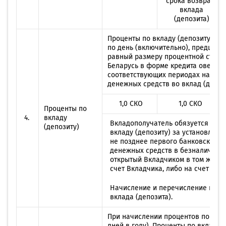
срока возврата
вклада
(депозита)
Проценты по вкладу (депозиту) со
по день (включительно), предшест
равный размеру процентной ставк
Беларусь в форме кредита оверна
соответствующих периодах начисле
денежных средств во вклад (депози
1,0 СКО
1,0 СКО
Проценты по
4.
вкладу
Вкладополучатель обязуется ежем
(депозиту)
вкладу (депозиту) за установлен
не позднее первого банковского 
денежных средств в безналичном 
открытый Вкладчиком в том же уч
счет Вкладчика, либо на счет для
Начисление и перечисление начис
вклада (депозита).
При начислении процентов по вкла
дней в году). Проценты по вкладу