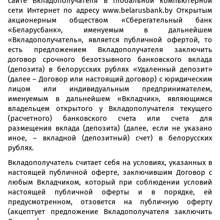
сайте Вкладополучателя в глобальной компьютерной
сети Интернет по адресу www.belarusbank.by Открытым
акционерным обществом «Сберегательный банк
«Беларусбанк», именуемым в дальнейшем
«Вкладополучатель», является публичной офертой, то
есть предложением Вкладополучателя заключить
договор срочного безотзывного банковского вклада
(депозита) в белорусских рублях «Удаленный депозит»
(далее – Договор или настоящий договор) с юридическим
лицом или индивидуальным предпринимателем,
именуемым в дальнейшем «Вкладчик», являющимся
владельцем открытого у Вкладополучателя текущего
(расчетного) банковского счета или счета для
размещения вклада (депозита) (далее, если не указано
иное, – вкладной (депозитный) счет) в белорусских
рублях.
Вкладополучатель считает себя на условиях, указанных в
настоящей публичной оферте, заключившим Договор с
любым Вкладчиком, который при соблюдении условий
настоящей публичной оферты и в порядке, ей
предусмотренном, отзовется на публичную оферту
(акцептует предложение Вкладополучателя заключить