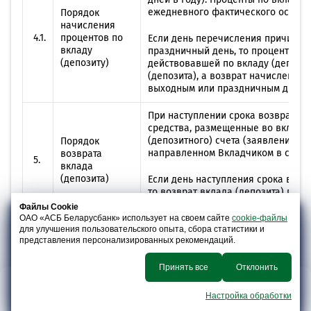
ежедневного фактического остатка
Порядок
начисления
4.1.
процентов по
Если день перечисления причитающ
вкладу
праздничный день, то проценты по
(депозиту)
действовавшей по вкладу (депозит
(депозита), а возврат начисленны
выходным или праздничным днем.
При наступлении срока возврата в
средства, размещенные во вклад (д
(депозитного) счета (заявлении н
Порядок
направленном Вкладчиком в соотв
возврата
5.
вклада
(депозита)
Если день наступления срока возв
то возврат вклада (депозита) про
праздничным днем.
Файлы Cookie
ОАО «АСБ Беларусбанк» использует на своем сайте
cookie-файлы
для улучшения пользовательского опыта, сбора статистики и
До дня наступления срока возврат
Расходные
представления персонализированных рекомендаций.
6.
часть вклада (депозита) по догово
операции
(депозита).
Принять все
Отклонить
[1]
Для целей настоящих Условий,
Настройка обработки
РКО
Кредитование
Вклады
Эквайринг
слово «взнос» в
публичной оферты
соответствующем падеже