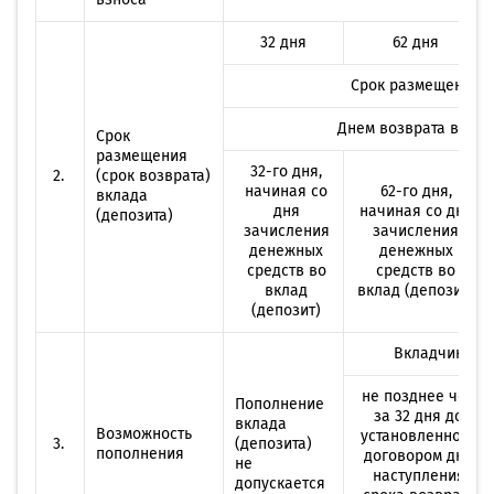
32 дня
62 дня
Срок размещения вк
Днем возврата вклад
Срок
размещения
32-го дня,
2.
(срок возврата)
начиная со
62-го дня,
вклада
дня
начиная со дня
(депозита)
зачисления
зачисления
денежных
денежных
средств во
средств во
вклад
вклад (депозит)
(депозит)
Вкладчик име
не позднее чем
Пополнение
за 32 дня до
вклада
Возможность
установленного
3.
(депозита)
пополнения
договором дня
не
на­ступления
допускается