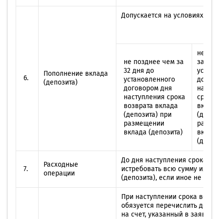
Допускается на условиях дог
не поз
не позднее чем за
за 93 
32 дня до
устано
Пополнение вклада
6.
установленного
догов
(депозита)
договором дня
насту
наступления срока
срока 
возврата вклада
вклад
(депозита) при
(депоз
размещении
разме
вклада (депозита)
вклад
(депоз
До дня наступления срока во
Расходные
7.
истребовать всю сумму или ча
операции
(депозита), если иное не пре
При наступлении срока возвр
обязуется перечислить денеж
на счет, указанный в заявлен