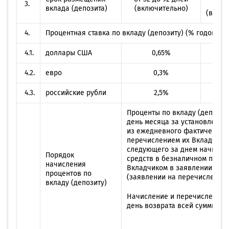
3.
д
вклада (депозита)
(включительно)
(включ
4.
Процентная ставка по вкладу (депозиту) (% годовых):
4.1.
доллары США
0,65%
0
4.2.
евро
0,3%
4.3.
российские рубли
2,5%
Проценты по вкладу (депозит
день месяца за установленн
из ежедневного фактического
перечислением их Вкладчику 
следующего за днем начисле
Порядок
средств в безналичном поряд
начисления
Вкладчиком в заявлении на о
процентов по
(заявлении на перечисление 
вкладу (депозиту)
Начисление и перечисление 
день возврата всей суммы вкл