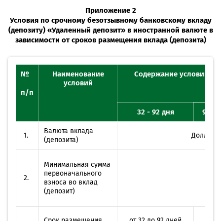
Приложение 2
Условия по срочному безотзывному банковскому вкладу
(депозиту) «Удаленный депозит» в иностранной валюте в
зависимости от сроков размещения вклада (депозита)
№
Наименование
Содержание условий с у
условий
п/п
32 - 92 дня
93 - 
Валюта вклада
1.
Доллары 
(депозита)
Минимальная сумма
первоначального
2.
взноса во вклад
(депозит)
500
от 9
Срок размещения
от 32 до 92 дней