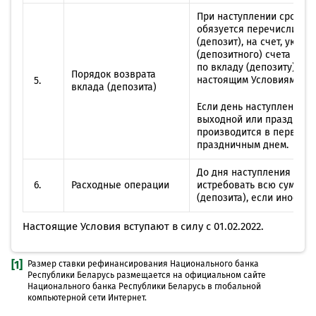
При наступлении срока в
обязуется перечислить 
(депозит), на счет, указ
(депозитного) счета (за
по вкладу (депозиту)), 
Порядок возврата
настоящим Условиям.
5.
вклада (депозита)
Если день наступления с
выходной или праздничны
производится в первый 
праздничным днем.
До дня наступления срок
6.
Расходные операции
истребовать всю сумму и
(депозита), если иное н
Настоящие Условия вступают в силу с 01.02.2022.
[1]
Размер ставки рефинансирования Национального банка
Республики Беларусь размещается на официальном сайте
Национального банка Республики Беларусь в глобальной
компьютерной сети Интернет.