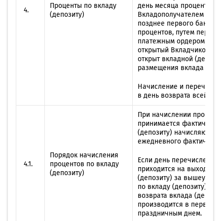
Проценты по вкладу
день месяца проценты по
4.
(депозиту)
Вкладополучателем расч
позднее первого банков
процентов, путем переч
платежным ордером Вклад
открытый Вкладчиком в 
открыт вкладной (депози
размещения вклада (депо
Начисление и перечисле
в день возврата всей сум
При начислении проценто
принимается фактическое
(депозиту) начисляются 
ежедневного фактическог
Порядок начисления
Если день перечисления 
4.1.
процентов по вкладу
приходится на выходной 
(депозиту)
(депозиту) за вышеуказа
по вкладу (депозиту) в 
возврата вклада (депози
производится в первый 
праздничным днем.