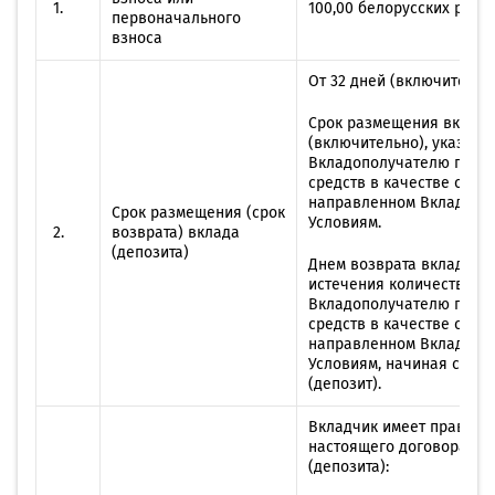
1.
100,00 белорусских рубл
первоначального
взноса
От 32 дней (включительно
Срок размещения вклада 
(включительно), указан
Вкладополучателю плат
средств в качестве сумм
направленном Вкладчико
Срок размещения (срок
Условиям.
2.
возврата) вклада
(депозита)
Днем возврата вклада (д
истечения количества д
Вкладополучателю плат
средств в качестве сумм
направленном Вкладчико
Условиям, начиная со дн
(депозит).
Вкладчик имеет право по
настоящего договора в 
(депозита):