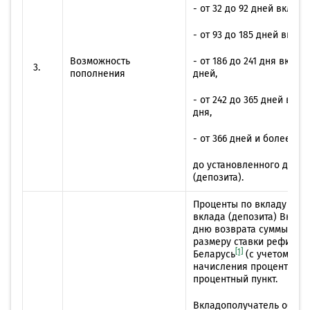
- от 32 до 92 дней включ
- от 93 до 185 дней вклю
Возможность
- от 186 до 241 дня вклю
3.
пополнения
дней,
- от 242 до 365 дней вкл
дня,
- от 366 дней и более – 
до установленного догов
(депозита).
Проценты по вкладу (деп
вклада (депозита) Вклад
дню возврата суммы вкла
размеру ставки рефинан
[1]
Беларусь
(с учетом ее 
начисления процентов по
процентный пункт.
Вкладополучатель обязу