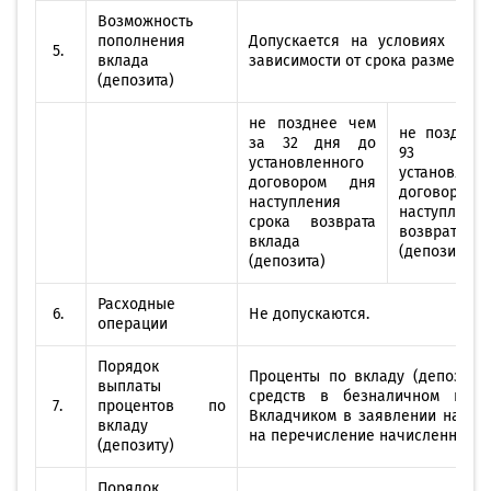
Возможность
пополнения
Допускается на условиях дог
5.
вклада
зависимости от срока размещени
(депозита)
не позднее чем
не позднее
за 32 дня до
93 дн
установленного
установленн
договором дня
договоро
наступления
наступлени
срока возврата
возврата 
вклада
(депозита)
(депозита)
Расходные
6.
Не допускаются.
операции
Порядок
Проценты по вкладу (депозиту
выплаты
средств в безналичном поря
7.
процентов по
Вкладчиком в заявлении на отк
вкладу
на перечисление начисленных п
(депозиту)
Порядок