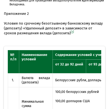
необходимых для проведения Вкладополучателем идентификации
Вкладчика.
Приложение 2
Условия по срочному безотзывному банковскому вкладу
(депозиту) «Удаленный депозит» в зависимости от
[1]
сроков размещения вклада (депозита)
№
Наименование
Содержание условий с учетом 
п/п
условий
от 32 до 92 дней
от 93 до 18
Валюта вклада
1.
Белорусские рубли, доллары США
(депозита)
100,00 белорусских рублей
100,00 долларов США
Минимальная
сумма