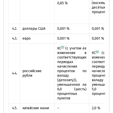
(восемь цел
0,85 %
десятых)
процентного
4.2.
доллары США
0,001 %
0,001 %
4.3.
евро
0,001 %
0,001 %
[5]
КС
(с учетом ее
[6]
изменения в
КС
(с уче
соответствующих
измене
периодах
соответств
начисления
периодах
российские
процентов по
начисления
4.4.
рубли
вкладу
процент
(депозиту)),
вкладу (деп
уменьшенная на
уменьшен
6,0 (шесть)
5,0 (п
процентных
процентных 
пунктов
4.5.
китайские юани
–
2,0 %