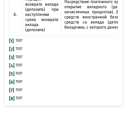
Посредством платежного ордера
возврата вклада
открытие вкладного (депоз
(депозита) при
начисленных процентов). В сл
8.
наступлении
средств иностранной безвоз
срока возврата
средств со вклада (депозита
вклада
Вкладчика, с которого денежные
(депозита)
[1]
TEXT
[2]
TEXT
[3]
TEXT
[4]
TEXT
[5]
TEXT
[6]
TEXT
[7]
TEXT
[8]
TEXT