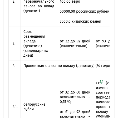
2.
первоначального
100,00 евро
взноса во вклад
(депозит)
50000,00 российских рублей
3500,0 китайских юаней
Срок
размещения
вклада
от 32 до 92 дней
от 93 до 1
3.
(депозита)
(включительно)
(включитель
(календарных
дней)
4.
Процентная ставка по вкладу (депозиту) (% годовых):
[2]
СР
(с уче
измене
от 32 до 60 дней
соответств
включительно –
периодах
0,75 %;
начисления
белорусские
4.1.
процент
рубли
вкладу (деп
от 61 до 92 дней
уменьшенная
включительно –