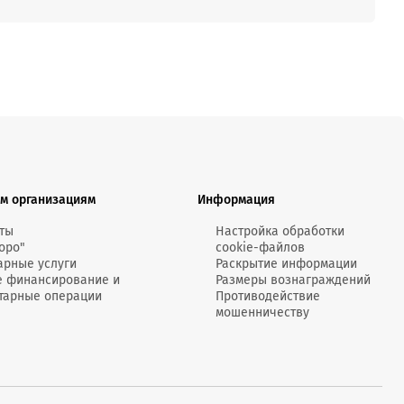
онсультант:
0 - 20:00*
раздничных дней
Мобильное
Электронная
«Счет-фактура
приложение M-
торговая
онлайн» -
Business
площадка
«Оформление
росить онлайн
Belarusbank
счета-
фактуры»
центр
м организациям
Информация
Информационные
Страхование
Сервис
ты
Настройка обработки
платежные API
проверки
оро"
cookie-файлов
контрагентов
арные услуги
Раскрытие информации
е финансирование и
Размеры вознаграждений
тарные операции
Противодействие
Подробнее
мошенничеству