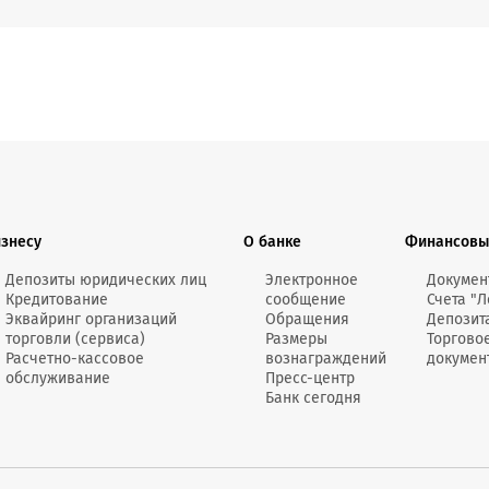
Онлайн-к
пн—пт 9:0
* кроме п
Сп
Контакт-
Контакты
изнесу
О банке
Финансовы
Депозиты юридических лиц
Электронное
Докумен
Кредитование
сообщение
Счета "Л
Эквайринг организаций
Обращения
Депозит
торговли (сервиса)
Размеры
Торгово
Расчетно-кассовое
вознаграждений
докумен
обслуживание
Пресс-центр
Банк сегодня