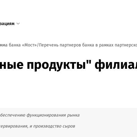
зациям
1
мма банка «Мост»
Перечень партнеров банка в рамках партнерск
Единый с
ные продукты" филиа
доступен
+375 17 
+375 25 
в том числ
пределов 
 обеспечению функционирования рынка
Режим ра
пн—пт 8:3
сервирования, и производство сыров
сб—вс 9:0