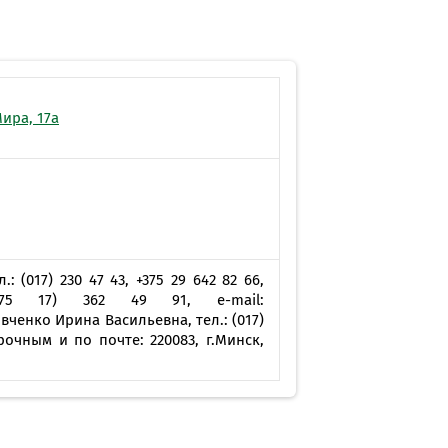
MobiTeen
онсультант:
0 - 20:00*
раздничных дней
Swoo Pay
Переводы по
номеру
ира, 17а
росить онлайн
телефона Visa
Подробнее
центр
(017) 230 47 43, +375 29 642 82 66,
 (+375 17) 362 49 91, e-mail:
ченко Ирина Васильевна, тел.: (017)
арочным и по почте: 220083, г.Минск,