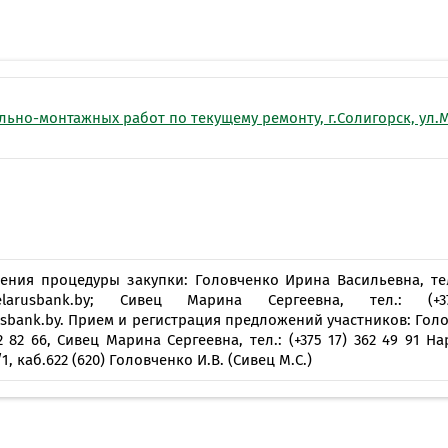
Онлайн-к
пн—пт 9:0
* кроме п
ьно-монтажных работ по текущему ремонту, г.Солигорск, ул.М
Сп
Контакт-
Контакты
ния процедуры закупки: Головченко Ирина Васильевна, тел.: 
o@belarusbank.by; Сивец Марина Сергеевна, тел.:
sbank.by. Прием и регистрация предложений участников: Голов
42 82 66, Сивец Марина Сергеевна, тел.: (+375 17) 362 49 91 Н
, каб.622 (620) Головченко И.В. (Сивец М.С.)