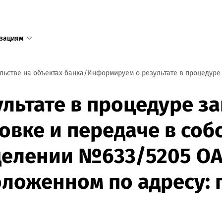
зациям
1
ельстве на объектах банка
Информируем о результате в процедуре з
Единый с
льтате в процедуре за
доступен
овке и передаче в соб
+375 17 
+375 25 
тделении №633/5205 О
в том числ
пределов 
ложенном по адресу: г.
Режим ра
пн—пт 8:3
сб—вс 9:0