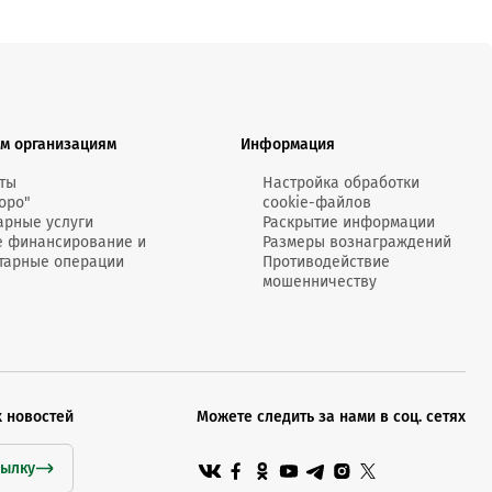
м организациям
Информация
ты
Настройка обработки
оро"
cookie-файлов
арные услуги
Раскрытие информации
е финансирование и
Размеры вознаграждений
тарные операции
Противодействие
мошенничеству
х новостей
Можете следить за нами в соц. сетях
сылку