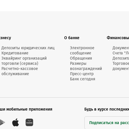
изнесу
О банке
Финансовы
Депозиты юридических лиц
Электронное
Докумен
Кредитование
сообщение
Счета "Л
Эквайринг организаций
Обращения
Депозит
торговли (сервиса)
Размеры
Торгово
Расчетно-кассовое
вознаграждений
докумен
обслуживание
Пресс-центр
Банк сегодня
ши мобильные приложения
Будь в курсе последни
Подписаться на рас