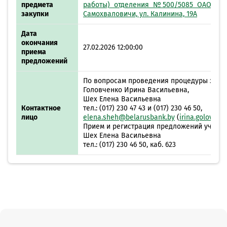
предмета
работы) отделения №500/5085 ОАО «АСБ
закупки
Самохваловичи, ул. Калинина, 19А
Дата
окончания
27.02.2026 12:00:00
приема
предложений
По вопросам проведения процедуры закуп
Головченко Ирина Васильевна,
Шех Елена Васильевна
Контактное
тел.: (017) 230 47 43 и (017) 230 46 50,
лицо
elena.sheh@belarusbank.by
(
irina.golovch
Прием и регистрация предложений участн
Шех Елена Васильевна
тел.: (017) 230 46 50, каб. 623