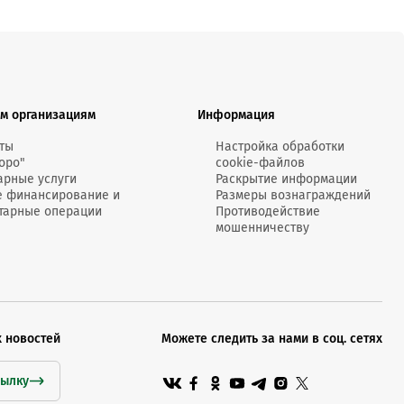
м организациям
Информация
ты
Настройка обработки
оро"
cookie-файлов
арные услуги
Раскрытие информации
е финансирование и
Размеры вознаграждений
тарные операции
Противодействие
мошенничеству
х новостей
Можете следить за нами в соц. сетях
сылку