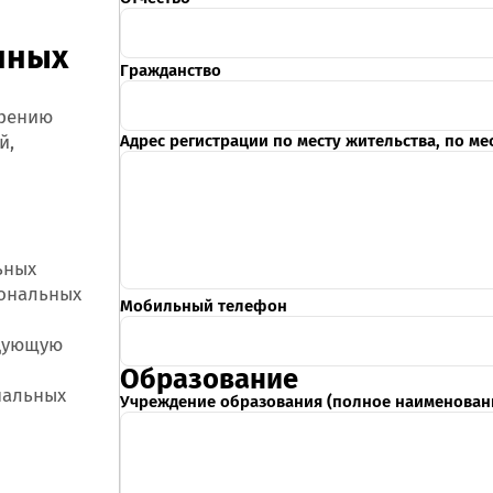
Онлайн-к
пн—пт 9:0
нных
Гражданство
* кроме п
трению
Сп
й,
Адрес регистрации по месту жительства, по м
Контакт-
и
Контакты
ьных
сональных
Мобильный телефон
едующую
Образование
нальных
Учреждение образования (полное наименован