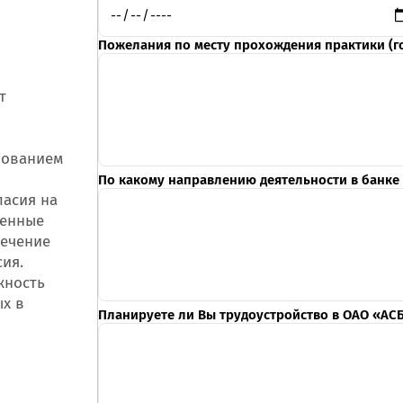
Пожелания по месту прохождения практики (г
т
зованием
По какому направлению деятельности в банке
ласия на
ленные
течение
сия.
жность
ых в
Планируете ли Вы трудоустройство в ОАО «АС