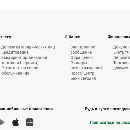
изнесу
О банке
Финансовы
Депозиты юридических лиц
Электронное
Докумен
Кредитование
сообщение
Счета "Л
Эквайринг организаций
Обращения
Депозит
торговли (сервиса)
Размеры
Торгово
Расчетно-кассовое
вознаграждений
докумен
обслуживание
Пресс-центр
Банк сегодня
ши мобильные приложения
Будь в курсе последни
Подписаться на рас