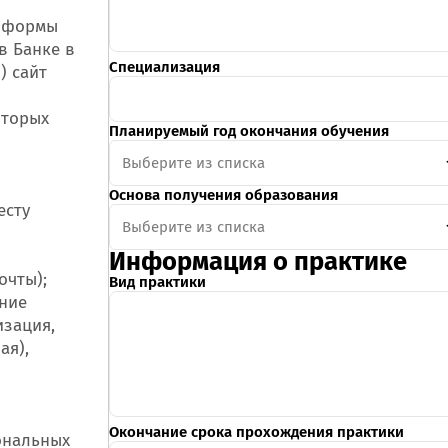
й формы
в Банке в
Специализация
) сайт
оторых
Планируемый год окончания обучения
Выберите из списка
Основа получения образования
есту
Выберите из списка
Информация о практике
очты);
Вид практики
ние
изация,
ая),
Окончание срока прохождения практики
сональных