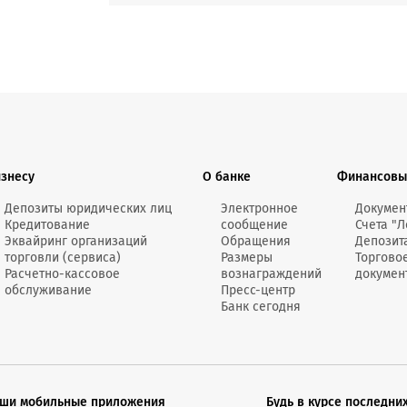
изнесу
О банке
Финансовы
Депозиты юридических лиц
Электронное
Докумен
Кредитование
сообщение
Счета "Л
Эквайринг организаций
Обращения
Депозит
торговли (сервиса)
Размеры
Торгово
Расчетно-кассовое
вознаграждений
докумен
обслуживание
Пресс-центр
Банк сегодня
ши мобильные приложения
Будь в курсе последни