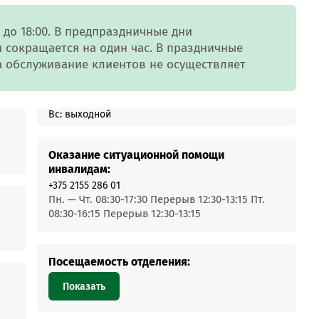
MobiTeen
онсультант:
0 - 20:00*
 до 18:00. В предпраздничные дни
 сокращается на один час. В праздничные
раздничных дней
а обслуживание клиентов не осуществляет
Swoo Pay
Переводы по
номеру
росить онлайн
телефона Visa
Вс: выходной
Подробнее
центр
Оказание ситуационной помощи
инвалидам:
+375 2155 286 01
Пн. — Чт. 08:30-17:30 Перерыв 12:30-13:15 Пт.
08:30-16:15 Перерыв 12:30-13:15
Посещаемость отделения:
Показать