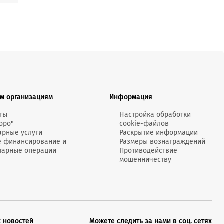
м организациям
Информация
ты
Настройка обработки
оро"
cookie-файлов
арные услуги
Раскрытие информации
е финансирование и
Размеры вознаграждений
тарные операции
Противодействие
мошенничеству
х новостей
Можете следить за нами в соц. сетях