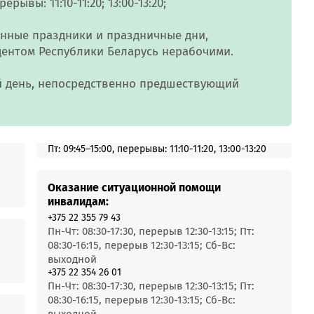
MobiTeen
рерывы: 11:10-11:20; 13:00-13:20
;
онсультант:
0 - 20:00*
енные праздники и праздничные дни,
ентом Республики Беларусь нерабочими.
раздничных дней
Swoo Pay
Переводы по
номеру
й день, непосредственно предшествующий
росить онлайн
телефона Visa
Подробнее
центр
Пт: 09:45–15:00, перерывы: 11:10-11:20, 13:00-13:20
Оказание ситуационной помощи
инвалидам:
+375 22 355 79 43
Пн-Чт: 08:30-17:30, перерыв 12:30-13:15; Пт:
08:30-16:15, перерыв 12:30-13:15; Сб-Вс:
выходной
+375 22 354 26 01
Пн-Чт: 08:30-17:30, перерыв 12:30-13:15; Пт:
08:30-16:15, перерыв 12:30-13:15; Сб-Вс: