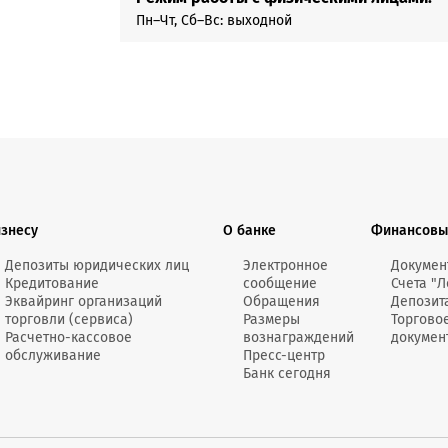
Пн–Чт, Сб–Вс: выходной
изнесу
О банке
Финансовы
Депозиты юридических лиц
Электронное
Докумен
Кредитование
сообщение
Счета "Л
Эквайринг организаций
Обращения
Депозит
торговли (сервиса)
Размеры
Торгово
Расчетно-кассовое
вознаграждений
докумен
обслуживание
Пресс-центр
Банк сегодня