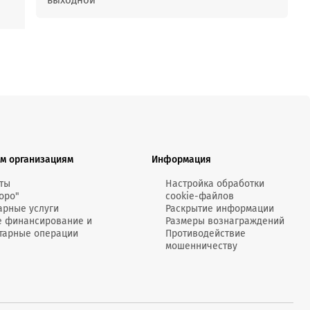
выходной
м организациям
Информация
ты
Настройка обработки
оро"
cookie-файлов
арные услуги
Раскрытие информации
е финансирование и
Размеры вознаграждений
тарные операции
Противодействие
мошенничеству