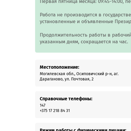
Первая пятница месяца: 09:45-14:00,
пе
Онлайн-к
пн—пт 9:0
Работа не производится в государств
установленные и объявленные Презид
* кроме п
Продолжительность работы в рабочи
Сп
указанным дням, сокращается на час.
Контакт-
Контакты
Местоположение:
Могилевская обл., Осиповичский р-н, аг.
Дараганово, ул. Почтовая, 2
Справочные телефоны:
147
+375 17 218 84 31
Режим работы с физическими лицами: