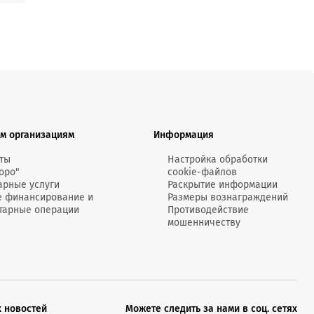
м организациям
Информация
ты
Настройка обработки
оро"
cookie-файлов
арные услуги
Раскрытие информации
е финансирование и
Размеры вознаграждений
тарные операции
Противодействие
мошенничеству
х новостей
Можете следить за нами в соц. сетях