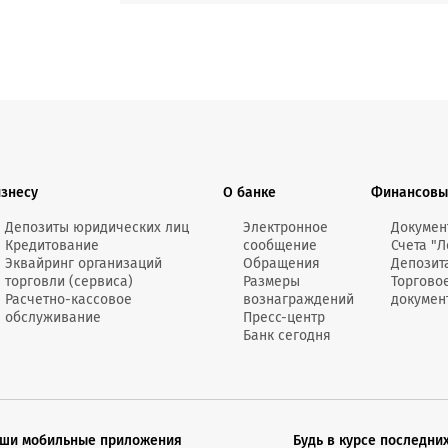
изнесу
О банке
Финансовы
Депозиты юридических лиц
Электронное
Докумен
Кредитование
сообщение
Счета "Л
Эквайринг организаций
Обращения
Депозит
торговли (сервиса)
Размеры
Торгово
Расчетно-кассовое
вознаграждений
докумен
обслуживание
Пресс-центр
Банк сегодня
ши мобильные приложения
Будь в курсе последни