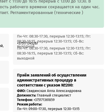
MobiTeen
 с 11:00 до 16:15 перерыв с 13:00 до 13:30. В
онсультант:
сть рабочего времени сокращается на один час.
0 - 20:00*
тает. Регламентированные (технические )
раздничных дней
Swoo Pay
Переводы по
номеру
росить онлайн
телефона Visa
Пн-Чт: 08:30-17:30, перерыв 12:30-13:15; Пт:
08:30-16:15, перерыв 12:30-13:15; Сб-Вс:
+375171345267
ий,
выходной
Подробнее
Пн-Чт: 08:30-17:30, перерыв 12:30-13:15; Пт:
центр
08:30-16:15, перерыв 12:30-13:15; Сб-Вс:
выходной
Приём заявлений об осуществлении
административных процедур в
соответствии с указом №200:
ФИО:
Свидинская Алла Александровна
Должность:
Главный специалист
Телефон:
+375171361859
Режим работы:
Пн–Чт: 09:00–17:30, перерыв 12:30–13:15