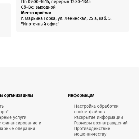
Пт: 09:00–16:15, перерыв 12:30–13:15
Сб–Вс: выходной
Место приёма:
г. Марьина Горка, ул. Ленинская, 25 а, каб. 5.
"Ипотечный офис"
м организациям
Информация
ты
Настройка обработки
оро"
cookie-файлов
арные услуги
Раскрытие информации
е финансирование и
Размеры вознаграждений
тарные операции
Противодействие
мошенничеству