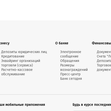
изнесу
О банке
Финансовы
Депозиты юридических лиц
Электронное
Докумен
Кредитование
сообщение
Счета "Л
Эквайринг организаций
Обращения
Депозит
торговли (сервиса)
Размеры
Торгово
Расчетно-кассовое
вознаграждений
докумен
обслуживание
Пресс-центр
Банк сегодня
ши мобильные приложения
Будь в курсе последни