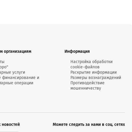
м организациям
Информация
ты
Настройка обработки
оро"
cookie-файлов
арные услуги
Раскрытие информации
е финансирование и
Размеры вознаграждений
тарные операции
Противодействие
мошенничеству
х новостей
Можете следить за нами в соц. сетях