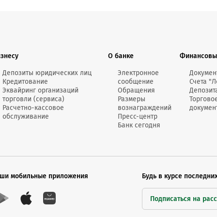
изнесу
О банке
Финансовы
Депозиты юридических лиц
Электронное
Докумен
Кредитование
сообщение
Счета "Л
Эквайринг организаций
Обращения
Депозит
торговли (сервиса)
Размеры
Торгово
Расчетно-кассовое
вознаграждений
докумен
обслуживание
Пресс-центр
Банк сегодня
ши мобильные приложения
Будь в курсе последни
Подписаться на рас