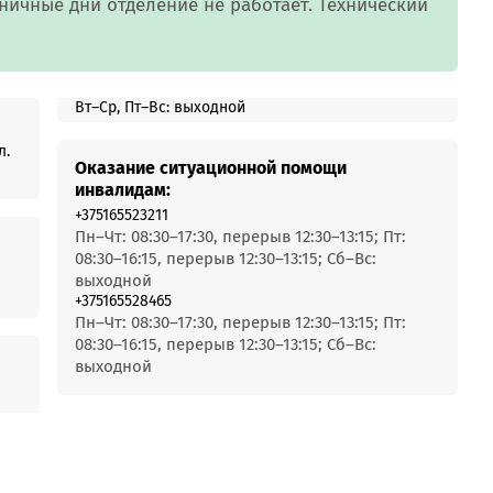
MobiTeen
ничные дни отделение не работает. Технический
онсультант:
0 - 20:00*
раздничных дней
Swoo Pay
Переводы по
Вт–Ср, Пт–Вс: выходной
номеру
росить онлайн
телефона Visa
л.
Оказание ситуационной помощи
инвалидам:
Подробнее
+375165523211
центр
Пн–Чт: 08:30–17:30, перерыв 12:30–13:15; Пт:
08:30–16:15, перерыв 12:30–13:15; Сб–Вс:
выходной
+375165528465
Пн–Чт: 08:30–17:30, перерыв 12:30–13:15; Пт:
08:30–16:15, перерыв 12:30–13:15; Сб–Вс:
выходной