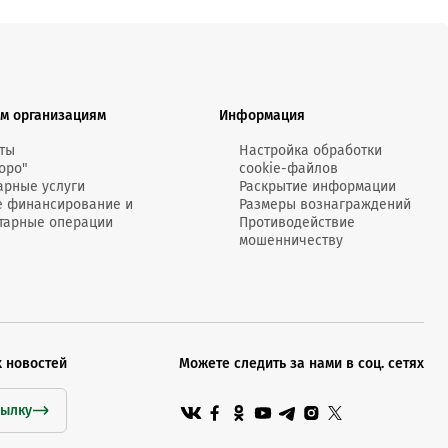
м организациям
Информация
ты
Настройка обработки
оро"
cookie-файлов
арные услуги
Раскрытие информации
е финансирование и
Размеры вознаграждений
тарные операции
Противодействие
мошенничеству
х новостей
Можете следить за нами в соц. сетях
сылку