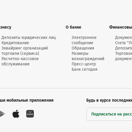
изнесу
О банке
Финансовы
Депозиты юридических лиц
Электронное
Докумен
Кредитование
сообщение
Счета "Л
Эквайринг организаций
Обращения
Депозит
торговли (сервиса)
Размеры
Торгово
Расчетно-кассовое
вознаграждений
докумен
обслуживание
Пресс-центр
Банк сегодня
ши мобильные приложения
Будь в курсе последни
Подписаться на рас