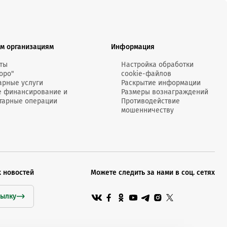
м организациям
Информация
ты
Настройка обработки
оро"
cookie-файлов
арные услуги
Раскрытие информации
е финансирование и
Размеры вознаграждений
тарные операции
Противодействие
мошенничеству
х новостей
Можете следить за нами в соц. сетях
сылку