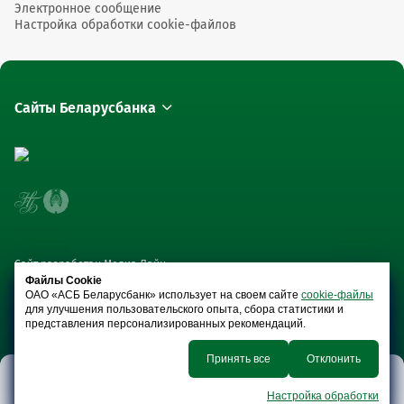
Электронное сообщение
Настройка обработки cookie-файлов
Сайты Беларусбанка
Сайт разработан Медиа Лайн
Файлы Cookie
ОАО «АСБ Беларусбанк» использует на своем сайте
cookie-файлы
для улучшения пользовательского опыта, сбора статистики и
представления персонализированных рекомендаций.
Принять все
Отклонить
Банк
Реализация
Пресс-центр
Тарифы
Настройка обработки
сегодня
имущества