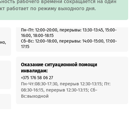
MobiTeen
ность рабочего времени сокращается на один
онсультант:
кт работает по режиму выходного дня.
0 - 20:00*
раздничных дней
Swoo Pay
Переводы по
Пн–Пт: 12:00–20:00, перерывы: 13:30-13:45, 15:00-
номеру
16:00, 18:00-18:15
росить онлайн
телефона Visa
Сб–Вс: 12:00–18:00, перерывы: 14:00-15:00, 17:00-
но,
17:15
Подробнее
центр
Оказание ситуационной помощи
инвалидам:
+375 176 58 06 27
Пн-Чт:08:30-17:30, перерыв 12:30-13:15; Пт:
08:30-16:15, перерыв 12:30-13:15; Сб-
Вс:выходной