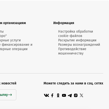
м организациям
Информация
ты
Настройка обработки
оро"
cookie-файлов
арные услуги
Раскрытие информации
е финансирование и
Размеры вознаграждений
тарные операции
Противодействие
мошенничеству
х новостей
Можете следить за нами в соц. сетях
сылку