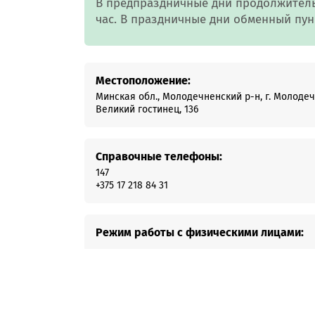
В предпраздничные дни продолжитель
Онлайн-к
час. В праздничные дни обменный пун
пн—пт 9:0
* кроме п
Местоположение:
Сп
Минская обл., Молодечненский р-н, г. Молодеч
Великий гостинец, 136
Контакт-
Контакты
Справочные телефоны:
147
+375 17 218 84 31
Режим работы с физическими лицами: