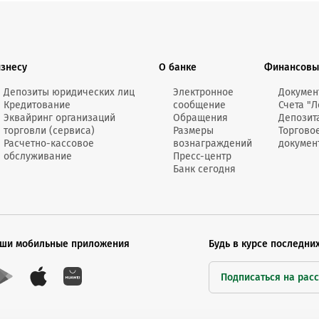
изнесу
О банке
Финансовы
Депозиты юридических лиц
Электронное
Докумен
Кредитование
сообщение
Счета "Л
Эквайринг организаций
Обращения
Депозит
торговли (сервиса)
Размеры
Торгово
Расчетно-кассовое
вознаграждений
докумен
обслуживание
Пресс-центр
Банк сегодня
ши мобильные приложения
Будь в курсе последни
Подписаться на рас