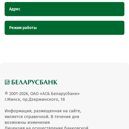
Адрес
Наименование
Адрес
Режим работы
пункта
обслуживания ОТС
Наименование пункта
Режим работы
Магазин ИП Гараев С.М., Могилевская
обслуживания ОТС
Магазин ИП Гараев С.М.
область, г. Мстиславль, ул.
Красноармейская, 14
с 09-18,обед с 14-15,пн
Магазин ИП Гараев С.М.
вых
© 2001-2026, ОАО «АСБ Беларусбанк»
г.Минск, пр.Дзержинского, 18
Информация, размещенная на сайте,
является справочной. В течение дня
возможны изменения
Лицензия на осуществление банковской