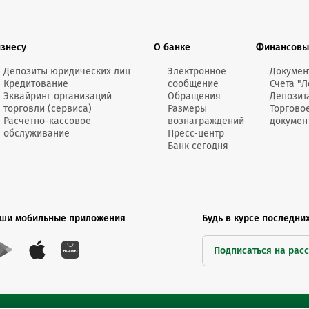
Онлайн-к
пн—пт 9:0
изнесу
О банке
Финансовы
* кроме п
Депозиты юридических лиц
Электронное
Докумен
Кредитование
сообщение
Счета "Л
Сп
Эквайринг организаций
Обращения
Депозит
торговли (сервиса)
Размеры
Торгово
Расчетно-кассовое
вознаграждений
докумен
обслуживание
Пресс-центр
Контакт-
Банк сегодня
Контакты
ши мобильные приложения
Будь в курсе последни
Подписаться на рас