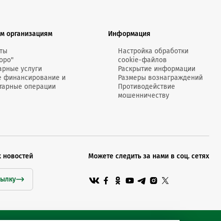
MobiTeen
онсультант:
0 - 20:00*
м организациям
Информация
раздничных дней
Swoo Pay
Переводы по
ты
Настройка обработки
номеру
оро"
cookie-файлов
росить онлайн
телефона Visa
арные услуги
Раскрытие информации
е финансирование и
Размеры вознаграждений
тарные операции
Противодействие
Подробнее
мошенничеству
центр
х новостей
Можете следить за нами в соц. сетях
сылку