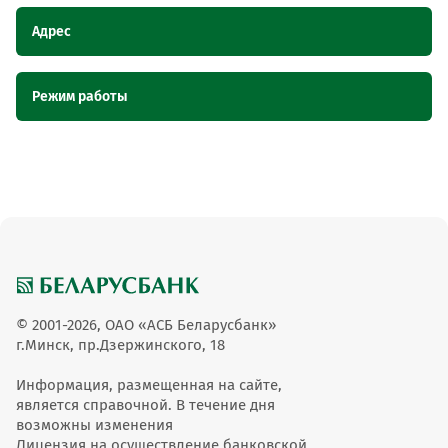
Адрес
Наименование пункта
Адрес
Режим работы
обслуживания ОТС
Магазин №49, Брестская область, аг.
Магазин №49
Наименование пункта обслуживания ОТС
Режим работы
Черни, ул. Молодогвардейская, 5
Магазин №49
08.00-20.00
© 2001-2026, ОАО «АСБ Беларусбанк»
г.Минск, пр.Дзержинского, 18
Информация, размещенная на сайте,
является справочной. В течение дня
возможны изменения
Лицензия на осуществление банковской